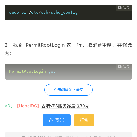
复制
复制
复制
复制
复制





sudo
vi
/
etc
/
ssh
/
sshd_config
2）找到 PermitRootLogin 这一行，取消#注释，并修改
为：
复制
复制
复制
复制




PermitRootLogin
yes
点击阅读余下全文
3） 保存并退出编辑器后，重启 SSH 服务：
AD：
【HopeIDC】
香港VPS服务器最低30元
复制
复制
复制



赞(
1
)
打赏

sudo
 systemctl restart sshd

#or