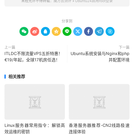
未经允许不得转载：
魔方云测评
»
Ubuntu24启用root登录
sudo
service
ssh
 restart
分享到









大功告成
上一篇
下一篇
ITLDC不限流量VPS五折特惠！
Ubuntu系统安装与Nginx和php
€19/年起，全球17机房任选！
并配置环境
相关推荐
Linux服务器常用指令：解锁高
香港服务器推荐-CN2线路极速
效运维的密钥
连接体验