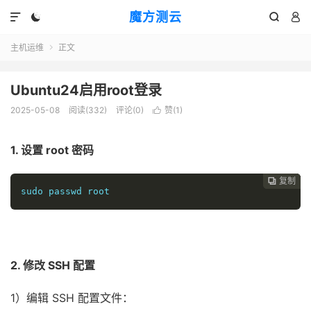
魔方测云




主机运维
正文

Ubuntu24启用root登录
2025-05-08
阅读(
332
)
评论(0)
赞(
1
)

1. 设置 root 密码
复制
复制
复制
复制
复制
复制






sudo
passwd
 root
2. 修改 SSH 配置
1）编辑 SSH 配置文件：