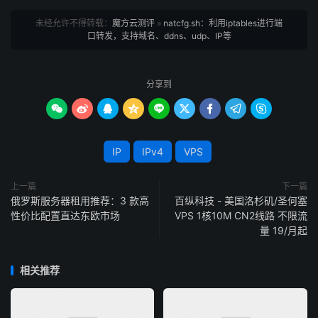
apt install 
-
y iptables

apt update iptables 

未经允许不得转载：
魔方云测评
»
natcfg.sh：利用iptables进行端
apt install iptables
-
services
口转发，支持域名、ddns、udp、IP等
iptables配置文件：/etc/sysconfig/iptables
分享到









3、开启转发功能
复制
复制
复制
复制
复制
复制
复制
复制
复制
复制
复制











IP
IPv4
VPS
echo 
"net.ipv4.ip_forward=1"
>>
/etc/
sysctl
.
conf

echo 
"net.ipv6.conf.all.forwarding=1"
>>
/etc/
sysctl
sysctl 
-
p
上一篇
下一篇
俄罗斯服务器租用推荐：3 款高
百纵科技 - 美国洛杉矶/圣何塞
性价比配置直达东欧市场
VPS 1核10M CN2线路 不限流
4、设置一下iptable开机启动自动载入规则功能
量 19/月起
CentOS 系统：
相关推荐
复制
复制
复制
复制
复制
复制
复制
复制
复制
复制










service iptables save

systemctl enable iptables
.
service