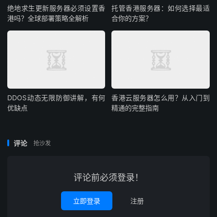
绝地求生更新服务器必须设置香
托管香港服务器：如何选择最适
港吗？全球部署策略全解析
合你的方案？
需要继续设置时，执行
复制
复制
复制
复制
复制
复制






bash natcfg
.
sh
DDOS动态无限防御讲解，有何
香港云服务器怎么用？从入门到
优缺点
精通的完整指南
评论
抢沙发
三、卸载natcfg.sh
评论前必须登录！
复制
复制
复制
复制
复制





wget 
--
no
-
check
-
certificate 
-
qO natcfg
.
sh https
:
//zh
立即登录
注册