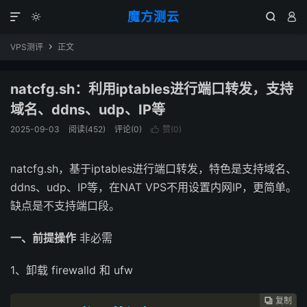
魔方测云




VPS测评
正文

natcfg.sh：利用iptables进行端口转发，支持
域名、ddns、udp、IP等
2025-09-03
阅读(
452
)
评论(0)
赞(
0
)

natcfg.sh，基于iptables进行端口转发，特色是支持域名、
ddns、udp、IP等，在NAT VPS不用设置内网IP，更简单。
缺点是不支持端口段。
一、前提操作
非必需
1、卸载 firewalld 和 ufw
复制
复制
复制
复制
复制
复制
复制
复制
复制
复制
复制
复制
复制
复制
复制














