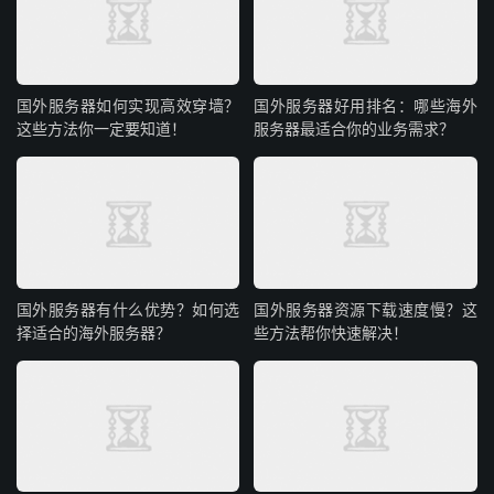
Debian/Ubuntu 系统：
国外服务器如何实现高效穿墙？
国外服务器好用排名：哪些海外
复制
复制
复制
复制
复制
复制
复制
复制
复制









这些方法你一定要知道！
服务器最适合你的业务需求？
iptables
-
save 
>
/etc/
iptables
.
up
.
rules

echo 
-
e 
'#!/bin/bash\n/sbin/iptables-restore < /etc/
chmod 
+
x 
/
etc
/
network
/
if
-
pre
-
up
.
d
/
iptables
二、使用natcfg.sh进行转发
SSH下：
国外服务器有什么优势？如何选
国外服务器资源下载速度慢？这
择适合的海外服务器？
些方法帮你快速解决！
复制
复制
复制
复制
复制
复制
复制
复制








wget 
--
no
-
check
-
certificate 
-
qO natcfg
.
sh https
:
//zh
或者
复制
复制
复制
复制
复制
复制
复制







bash 
<(
curl 
-
fsSL https
:
//www.arloor.com/sh/iptables