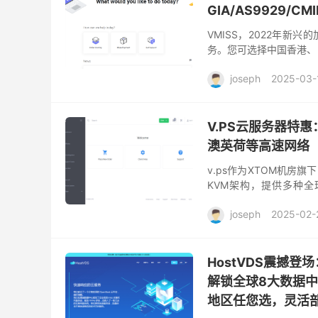
GIA/AS9929/C
VMISS，2022年新
务。您可选择中国香港、
方面涵盖CN2 GIA、CUIIV
joseph
2025-03-
V.PS云服务器特
澳英荷等高速网络
v.ps作为XTOM机
KVM架构，提供多种全球
CMIN2线路、日本的软银II
joseph
2025-02-
HostVDS震撼登
解锁全球8大数据
地区任您选，灵活