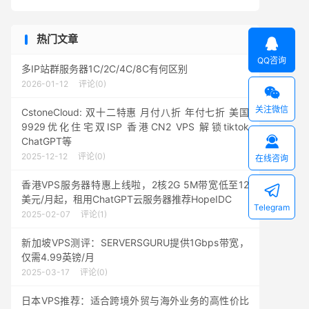
热门文章

QQ咨询
多IP站群服务器1C/2C/4C/8C有何区别
2026-01-12
评论(0)

关注微信
CstoneCloud: 双十二特惠 月付八折 年付七折 美国
9929优化住宅双ISP 香港CN2 VPS 解锁tiktok

ChatGPT等
2025-12-12
评论(0)
在线咨询
香港VPS服务器特惠上线啦，2核2G 5M带宽低至12

美元/月起，租用ChatGPT云服务器推荐HopeIDC
Telegram
2025-02-07
评论(1)
新加坡VPS测评：SERVERSGURU提供1Gbps带宽，
仅需4.99英镑/月
2025-03-17
评论(0)
日本VPS推荐：适合跨境外贸与海外业务的高性价比