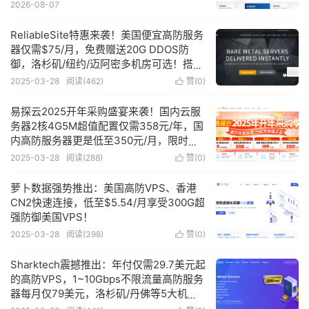
2026-08-07
ReliableSite特惠来袭！美国便宜高防服务
器仅需$75/月，免费赠送20G DDOS防
御，洛杉矶/纽约/迈阿密多机房可选！搭载
AMD Ryzen 5800X处理器，配备64G超大
2025-03-28
阅读(
462
)
赞(
0
)

内存，1Gbps高速带宽，不限流量，性价
比超高，快来抢购！
易探云2025开年采购盛宴来袭！国内云服
务器2核4G5M超值配置仅需358元/年，国
内高防服务器更是低至350元/月，限时优
惠不容错过！
2025-03-28
阅读(
288
)
赞(
0
)

萝卜数据强势推出：美国高防VPS、香港
CN2快速连接，低至$5.54/月享受300G超
强防御美国VPS！
2025-03-28
阅读(
398
)
赞(
0
)

Sharktech震撼推出：年付仅需29.7美元起
的高防VPS，1~10Gbps不限流量高防服务
器每月仅79美元，洛杉矶/丹佛等5大机房
任你选！