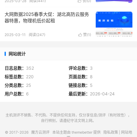
2025-03-28
阅读(
441
)
赞(
0
)

大网数据2025春季大促：湖北高防云服务
器特惠，物理机低价起租
2025-03-11
阅读(
247
)
赞(
1
)

网站统计
日志总数：
352
评论总数：
3
标签总数：
220
页面总数：
8
分类总数：
25
链接总数：
5
用户总数：
6
最后更新：
2026-04-24
主机测评不销售、不代购、不提供任何支持，仅分享信息/测评（有时效性），
自行辨别，请遵纪守法文明上网。
© 2017-2026
魔方云测评
本站主题由
themebetter
提供
隐私政策
|
网站地