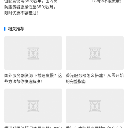
值配置仅需358元/年，国内高
1Gbps不限流量！
AMD Ryzen
64 GB DDR
512 GB NV
1Gbps
防服务器更是低至350元/月，
5600X
4
Me
限时优惠不容错过！
AMD Ryzen
64 GB DDR
2 x 512 GB
1Gbps
3700X
4
NVMe
相关推荐
AMD Ryzen
128 GB DD
2 x 1 TB N
1Gbps
7600
R4
VMe
AMD Ryzen
128 GB DD
2 x 2 TB N
1Gbps
7900
R4
VMe
国外服务器资源下载速度慢？这
香港服务器怎么搭建？从零开始
AMD Ryzen
128 GB DD
2 x 2 TB N
些方法帮你快速解决！
的完整指南
1Gbps
7950X
R4
VMe
AMD Epyc
1024 GB D
2 TB NVMe
1Gbps
7773X
DR4
intel系列