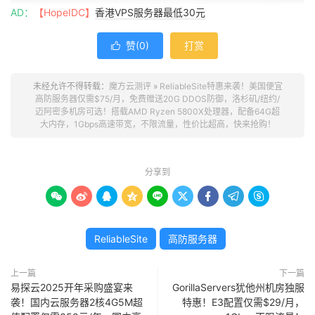
AD：
【HopeIDC】
香港VPS服务器最低30元
赞(
0
)
打赏

未经允许不得转载：
魔方云测评
»
ReliableSite特惠来袭！美国便宜
高防服务器仅需$75/月，免费赠送20G DDOS防御，洛杉矶/纽约/
ReliableSite官网：https://www.reliablesite.net/
迈阿密多机房可选！搭载AMD Ryzen 5800X处理器，配备64G超
大内存，1Gbps高速带宽，不限流量，性价比超高，快来抢购！
优惠方案
分享到
AMD系列









下面整理的是ReliableSite特价AMD系列的国外物理独立服
务器计划方案，默认分配1Gbps带宽、不限流量、1个
ReliableSite
高防服务器
IPv4，有美国洛杉矶数据中心可供选择
上一篇
下一篇
CPU
内存
硬盘
带宽
易探云2025开年采购盛宴来
GorillaServers犹他州机房独服
袭！国内云服务器2核4G5M超
特惠！E3配置仅需$29/月，