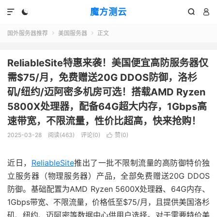
魔方测云




国外服务器推荐
美国服务器
正文


ReliableSite特惠来袭！美国便宜高防服务器仅
需$75/月，免费赠送20G DDOS防御，洛杉
矶/纽约/迈阿密多机房可选！搭载AMD Ryzen
5800X处理器，配备64G超大内存，1Gbps高
速带宽，不限流量，性价比超高，快来抢购！
2025-03-28
阅读(
463
)
评论(0)
赞(
0
)

近日，
ReliableSite
推出了一批不限制流量的高防御特价独
立服务器（物理服务器）产品，全部免费赠送20G DDOS
防御。基础配置为AMD Ryzen 5600X处理器、64G内存、
1Gbps带宽、不限流量，价格低至$75/月，且提供美国洛杉
矶、纽约、迈阿密等数据中心供用户选择。对于需要特价美