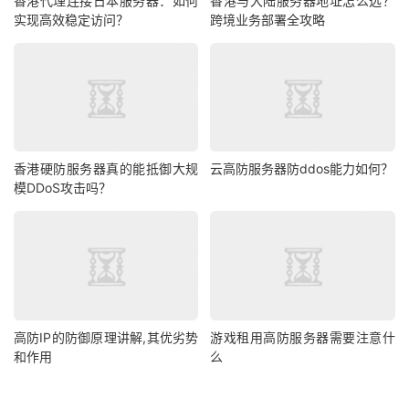
香港代理连接日本服务器：如何
香港与大陆服务器地址怎么选？
实现高效稳定访问？
跨境业务部署全攻略
下面整理的是ReliableSite特价Intel系列的国外物理独立服
务器计划方案，默认分配1Gbps带宽、不限流量、1个
IPv4，有美国洛杉矶数据中心可供选择
CPU
内存
硬盘
香港硬防服务器真的能抵御大规
云高防服务器防ddos能力如何？
128 GB D
2TB NVMe + 2
模DDoS攻击吗？
Intel Core i9 9900K
DR4
x2TB HD
128 GB D
2TB NVMe + 2
Dual Xeon Silver 4108
DR4
x2TB HD
128 GB D
Intel Core i9 13900K
2 TB NVMe
DR4
高防IP的防御原理讲解,其优劣势
游戏租用高防服务器需要注意什
和作用
么
nVidia A10 GPU，12 x 3.
128 GB D
2 x 2 TB NVMe
70 GHz
DR4