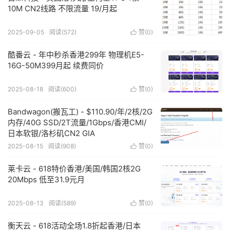
10M CN2线路 不限流量 19/月起
2025-09-05
阅读(
572
)
赞(
0
)

酷番云 - 年中秒杀香港299年 物理机E5-
16G-50M399月起 续费同价
2025-08-18
阅读(
600
)
赞(
0
)

Bandwagon(搬瓦工) - $110.90/年/2核/2G
内存/40G SSD/2T流量/1Gbps/香港CMI/
日本软银/洛杉矶CN2 GIA
2025-08-15
阅读(
908
)
赞(
0
)

莱卡云 - 618特价香港/美国/韩国2核2G
20Mbps 低至31.9元月
2025-08-13
阅读(
589
)
赞(
0
)

衡天云 - 618活动全场1.8折起香港/日本