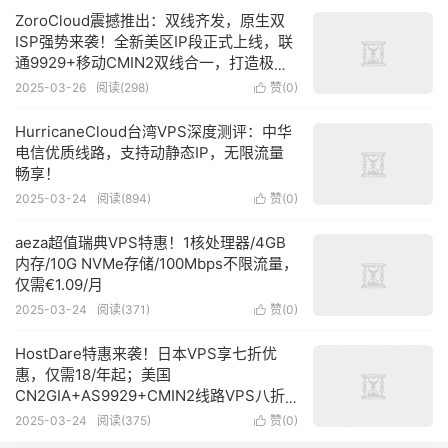
ZoroCloud震撼推出：双线齐发，原生双
ISP强势来袭！全新美区IP段正式上线，联
通9929+移动CMIN2双线合一，打造极速
回国通道，仅需49元/月起，尽享稳定高带
2025-03-26
阅读(
298
)
赞(
0
)

宽服务！
HurricaneCloud台湾VPS深度测评：中华
电信优质线路，支持动静态IP，无限流量
畅享！
2025-03-24
阅读(
894
)
赞(
0
)

aeza超值瑞典VPS特惠！1核处理器/4GB
内存/10G NVMe存储/100Mbps不限流量，
仅需€1.09/月
2025-03-24
阅读(
371
)
赞(
0
)

HostDare特惠来袭！日本VPS享七折优
惠，仅需18/年起；美国
CN2GIA+AS9929+CMIN2线路VPS八折
特惠，$28.7/年起
2025-03-24
阅读(
375
)
赞(
0
)
