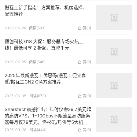
搬瓦工新手指南：方案推荐、机房选择、
配置推荐
2025-06-26
阅读(
593
)
赞(
0
)

恒创科技 618 大促：服务器专场火热上
线！最低可享 2 折起，直降千元
2025-06-25
阅读(
646
)
赞(
0
)

2025年最新搬瓦工优惠码/搬瓦工便宜套
餐/搬瓦工CN2 GIA方案推荐
2025-06-05
阅读(
673
)
赞(
0
)

Sharktech震撼推出：年付仅需29.7美元起
的高防VPS，1~10Gbps不限流量高防服务
器每月仅79美元，洛杉矶/丹佛等5大机房
任你选！
2025-03-28
阅读(
440
)
赞(
0
)
