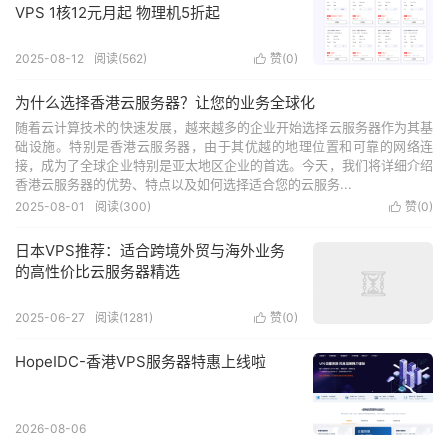
VPS 1核12元月起 物理机5折起
2025-08-12
阅读(
562
)
赞(
0
)

为什么选择香港云服务器？让您的业务全球化
随着云计算技术的快速发展，越来越多的企业开始选择云服务器作为其基
础设施。特别是香港云服务器，由于其优越的地理位置和可靠的网络连
接，成为了全球企业特别是亚太地区企业的首选。今天，我们将详细介绍
香港云服务器的优势、特点以及如何选择适合您的云服务...
2025-08-01
阅读(
300
)
赞(
0
)

日本VPS推荐：适合跨境外贸与海外业务
的高性价比云服务器精选
2025-06-27
阅读(
1281
)
赞(
0
)

HopeIDC-香港VPS服务器特惠上线啦
2026-08-06