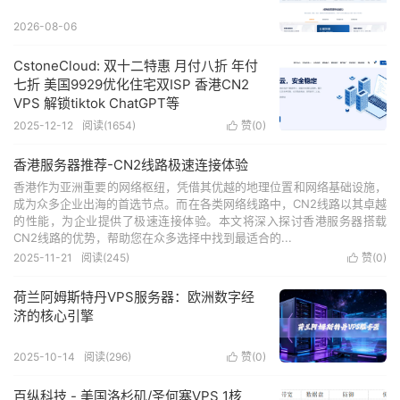
2026-08-06
CstoneCloud: 双十二特惠 月付八折 年付
七折 美国9929优化住宅双ISP 香港CN2
VPS 解锁tiktok ChatGPT等
2025-12-12
阅读(
1654
)
赞(
0
)

香港服务器推荐-CN2线路极速连接体验
香港作为亚洲重要的网络枢纽，凭借其优越的地理位置和网络基础设施，
成为众多企业出海的首选节点。而在各类网络线路中，CN2线路以其卓越
的性能，为企业提供了极速连接体验。本文将深入探讨香港服务器搭载
CN2线路的优势，帮助您在众多选择中找到最适合的...
2025-11-21
阅读(
245
)
赞(
0
)

荷兰阿姆斯特丹VPS服务器：欧洲数字经
济的核心引擎
2025-10-14
阅读(
296
)
赞(
0
)

百纵科技 - 美国洛杉矶/圣何塞VPS 1核