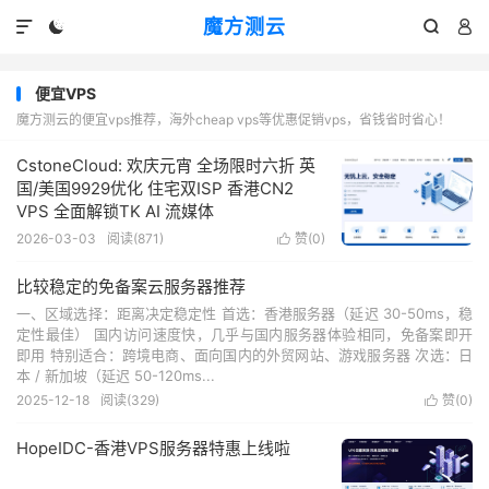
魔方测云




便宜VPS
魔方测云的便宜vps推荐，海外cheap vps等优惠促销vps，省钱省时省心！
CstoneCloud: 欢庆元宵 全场限时六折 英
国/美国9929优化 住宅双ISP 香港CN2
VPS 全面解锁TK AI 流媒体
2026-03-03
阅读(
871
)
赞(
0
)

比较稳定的免备案云服务器推荐
一、区域选择：距离决定稳定性 首选：香港服务器（延迟 30-50ms，稳
定性最佳） 国内访问速度快，几乎与国内服务器体验相同，免备案即开
即用 特别适合：跨境电商、面向国内的外贸网站、游戏服务器 次选：日
本 / 新加坡（延迟 50-120ms...
2025-12-18
阅读(
329
)
赞(
0
)

HopeIDC-香港VPS服务器特惠上线啦