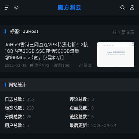
魔方测云




标签：JuHost
共 1 篇文章
JuHost香港三网直连VPS特惠七折！2核
1GB内存20GB SSD存储500GB流量
@100Mbps带宽，仅需$2/月
2025-03-19
便宜VPS
阅读(
306
)
赞(
0
)


网站统计
日志总数：
352
评论总数：
3
标签总数：
220
页面总数：
8
分类总数：
25
链接总数：
5
用户总数：
6
最后更新：
2026-04-24