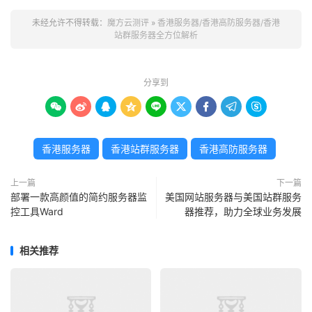
配置项
入门型配置
商业型配置
未经允许不得转载：
魔方云测评
»
香港服务器/香港高防服务器/香港
CPU
Intel Xeon E3-1230
Intel Xeon E5-
站群服务器全方位解析
内存
8GB DDR4
16GB DDR4
分享到
硬盘
240GB SSD
512GB SSD + 1









带宽
10Mbps 国际带宽
20Mbps CN2
香港服务器
香港站群服务器
香港高防服务器
IP数量
1个独立IP
1个独立IP
上一篇
下一篇
价格参考
¥499/月
¥899/月
部署一款高颜值的简约服务器监
美国网站服务器与美国站群服务
控工具Ward
器推荐，助力全球业务发展
三、香港高防服务器：应对DDoS攻击的利器
相关推荐
随着网络攻击日益频繁，香港高防服务器成为游戏、金融、
电商等行业的首选。通过部署高防线路和智能清洗设备，有