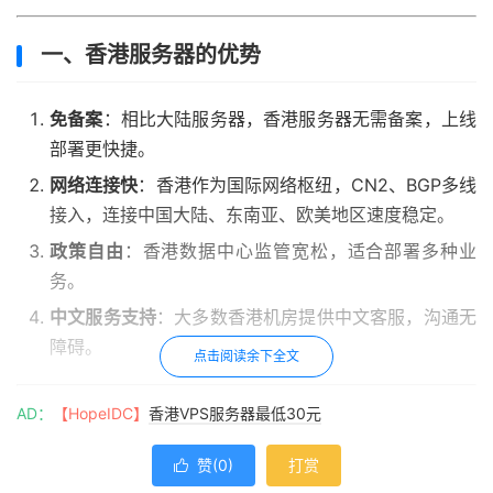
一、香港服务器的优势
免备案
：相比大陆服务器，香港服务器无需备案，上线
部署更快捷。
网络连接快
：香港作为国际网络枢纽，CN2、BGP多线
接入，连接中国大陆、东南亚、欧美地区速度稳定。
政策自由
：香港数据中心监管宽松，适合部署多种业
务。
中文服务支持
：大多数香港机房提供中文客服，沟通无
障碍。
点击阅读余下全文
AD：
【HopeIDC】
香港VPS服务器最低30元
二、香港服务器常见配置
赞(
0
)
打赏
