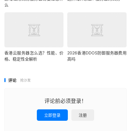
带宽
20Mbps CN2+BGP防御线路
么
独立IP
1个独立IP
价格参考
¥1399/月
香港云服务器怎么选？性能、价
2026香港DDOS防御服务器费用
四、香港站群服务器：SEO优化与批量站点
格、稳定性全解析
高吗
首选
香港站群服务器适合SEO优化、外贸推广、品牌矩阵建设等
评论
抢沙发
场景。支持多IP、多C段资源部署，降低网站之间的关联
性，有效提升搜索引擎友好度。
评论前必须登录！
适用人群：
立即登录
注册
SEO优化师