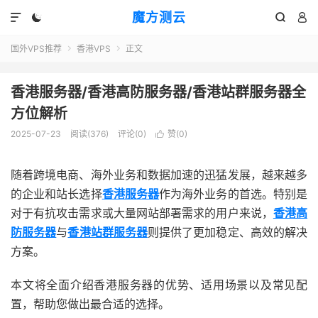
魔方测云




国外VPS推荐
香港VPS
正文


香港服务器/香港高防服务器/香港站群服务器全
方位解析
2025-07-23
阅读(
376
)
评论(0)
赞(
0
)

随着跨境电商、海外业务和数据加速的迅猛发展，越来越多
的企业和站长选择
香港服务器
作为海外业务的首选。特别是
对于有抗攻击需求或大量网站部署需求的用户来说，
香港高
防服务器
与
香港站群服务器
则提供了更加稳定、高效的解决
方案。
本文将全面介绍香港服务器的优势、适用场景以及常见配
置，帮助您做出最合适的选择。