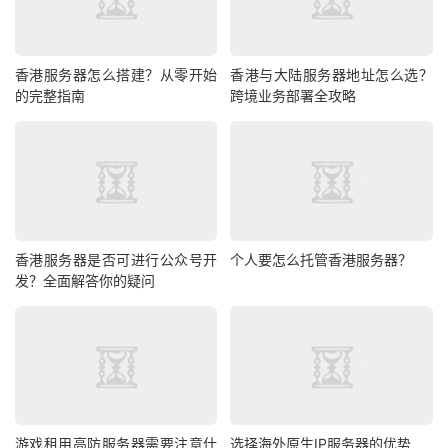
效防御各种DDoS、CC攻击。
香港高防服务器优势：
香港服务器怎么搭建？从零开始
香港与大陆服务器地址怎么选？
的完整指南
跨境业务部署全攻略
防御峰值可达100Gbps以上
自动清洗机制，保障业务连续性
多节点冗余设计，保障99.99%在线率
配置项
高防基础型
香港服务器是否可进行公众号开
个人要怎么托管香港服务器？
CPU
Xeon E5-2620
发？全面解答你的疑问
防御能力
30Gbps DDoS防护
内存
16GB DDR4
硬盘
512GB SSD
游戏租用高防服务器需要注意什
选择海外原生IP服务器的优势