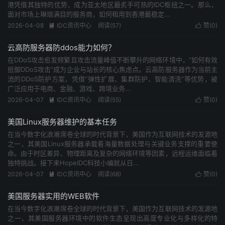
港凭借其独特的优势，成为亚太地区最炙手可热的IDC枢纽之一。那么，
面对市场上琳琅满目的服务商，如何租用到香港最稳定...
2026-04-08
IDC资讯中心
阅读(
57
)
赞(
0
)


云高防服务器防ddos能力如何？
在DDoS攻击愈发频繁且攻击流量峰值不断攀升的网络环境中，“如何有效
抵御DDoS攻击”成为企业与站长的核心焦虑点。云高防服务器作为当前主
流的DDoS防护方案，凭借“弹性扩展、集群防护、智能清洗”等优势，被
广泛应用于电商、金融、游戏、跨境业务...
2026-04-07
IDC资讯中心
阅读(
55
)
赞(
0
)


美国Linux服务器维护的基本任务
在当今数字化浪潮席卷全球的时代背景下，美国作为互联网技术的发源地
之一，其美国Linux服务器承载着海量数据处理与关键业务支撑的重要使
命。由于时区差异、物理距离及复杂的网络环境等因素，远程运维面临着
独特挑战。接下来HopeIDC科技小编就从日...
2026-04-07
IDC资讯中心
阅读(
68
)
赞(
0
)


美国服务器实用的WEB软件
在当今数字化浪潮席卷全球的时代背景下，美国作为互联网技术的发源地
之一，其美国服务器环境中的软件生态呈现出高度专业化与多样化的特