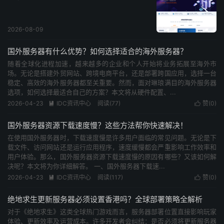
2026-08-09
国外服务器有什么优势？如何选择适合的海外服务器？
随着全球化进程加速，越来越多的企业和个人开始将业务拓展至海外市
场。无论是搭建外贸网站、跨境电商平台，还是部署跨国应用，选择一台
稳定、高效的海外服务器都至关重要。然而，面对琳琅满目的海外服务器
选项，如何选择最适合自己的方案？本文将从硬件配置、...
2026-04-23
IDC资讯中心
阅读(
77
)
赞(
0
)


国外服务器资源下载速度慢？这些方法帮你快速解决！
在使用国外服务器时，下载速度慢是许多用户面临的常见问题。无论是下
载文件、访问网站还是运行应用程序，速度缓慢都会严重影响工作效率和
用户体验。那么，国外服务器资源下载速度慢的原因有哪些？又该如何解
决呢？本文将为你详细解答。 一、国外服务器下载速...
2026-04-23
IDC资讯中心
阅读(
117
)
赞(
0
)


绝地求生更新服务器必须设置香港吗？全球部署策略全解析
对于《绝地求生》这类全球热门游戏而言，服务器部署位置直接影响玩家
体验、更新效率及运营成本。许多开发者会纠结：是否必须将更新服务器