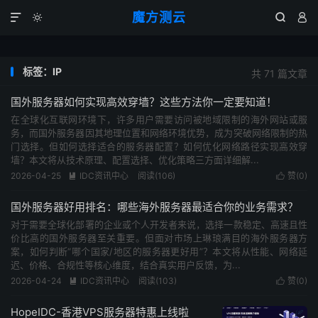
魔方测云




标签：IP
共 71 篇文章
国外服务器如何实现高效穿墙？这些方法你一定要知道！
在全球化互联网环境下，许多用户需要访问被地域限制的海外网站或服
务，而国外服务器因其地理位置和网络环境优势，成为突破网络限制的热
门选择。但如何选择适合的服务器配置？如何优化网络路径实现高效穿
墙？本文将从技术原理、配置选择、优化策略三方面详细解...
2026-04-25
IDC资讯中心
阅读(
106
)
赞(
0
)


国外服务器好用排名：哪些海外服务器最适合你的业务需求？
对于需要全球化部署的企业或个人开发者来说，选择一款稳定、高速且性
价比高的国外服务器至关重要。但面对市场上琳琅满目的海外服务器方
案，如何判断“哪个国家/地区的服务器更好用”？本文将从性能、网络延
迟、价格、合规性等核心维度，结合真实用户反馈，为...
2026-04-24
IDC资讯中心
阅读(
103
)
赞(
0
)


HopeIDC-香港VPS服务器特惠上线啦