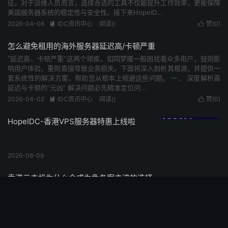
征。对于运维人员而言，选择合适的工具不仅能提升工作效率，更能保障
美国服务器系统的稳定性与安全性。接下来HopeID...
2026-04-06
IDC资讯中心
阅读(
58
)
赞(
0
)


怎么避免租用的海外服务器延迟高/卡顿严重
“延迟高、卡顿严重”这两个顽疾，如同梦魇一般困扰着众多用户，轻则影
响用户体验，重则直接导致业务损失。下面将深入剖析其根源，并提供一
套系统性的解决方案，帮助您从根本上规避这些问题。 一、 深度解析高
延迟与卡顿的“元凶” 解决问题必先精准定位问...
2026-04-02
IDC资讯中心
阅读(
76
)
赞(
0
)


HopeIDC-香港VPS服务器特惠上线啦
2026-08-09
香港云主机为什么会成为免备案主流的选择
在国内互联网服务领域，“备案” 一直是站长、企业出海布局的重要门槛。
而香港云主机凭借 “免备案即开即用” 的核心优势，长期占据免备案服务
器市场 70% 以上份额，成为个人开发者、跨境电商、中小企业的首选方
案。这一现象并非偶然，而是政策红利、...