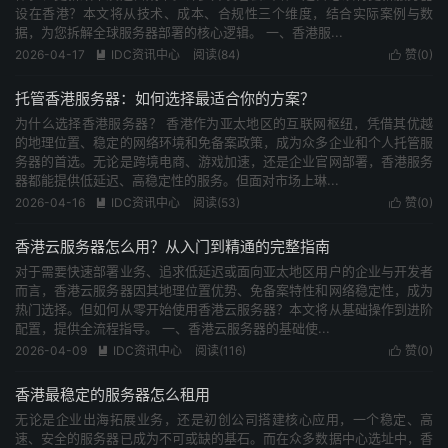
设在香港？本文将从技术、成本、合规性三个维度，结合实际案例与数
据，为您拆解全球服务器部署的核心逻辑。 一、香港服...
2026-04-17
IDC资讯中心
阅读(
84
)
赞(
0
)


托管香港服务器：如何选择最适合你的方案？
为什么选择香港服务器？ 香港作为亚太地区的互联网枢纽，凭借其优越
的地理位置、稳定的网络环境和免备案政策，成为众多企业和个人托管服
务器的首选。无论是跨境电商、游戏加速，还是企业官网部署，香港服务
器都能提供低延迟、高稳定性的服务。但面对市场上琳...
2026-04-16
IDC资讯中心
阅读(
53
)
赞(
0
)


香港云服务器怎么用？从入门到精通的完整指南
对于需要快速部署业务、追求低延迟或面向亚太地区用户的企业与开发者
而言，香港云服务器因其地理位置优势、免备案特性和网络稳定性，成为
热门选择。但如何从零开始使用香港云服务器？本文将从基础操作到进阶
配置，提供全流程指导。 一、香港云服务器的基础使...
2026-04-09
IDC资讯中心
阅读(
116
)
赞(
0
)


香港最稳定的服务器怎么租用
无论是企业出海拓展业务，还是初创公司搭建核心应用，一个稳定、高
速、安全的服务器已成为不可或缺的基石。而在众多数据中心选址中，香