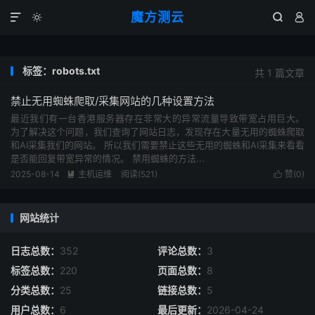
魔方测云




标签：robots.txt
共 1 篇文章
禁止无用蜘蛛爬取/采集网站的几种设置方法
最近我们有一台香港服务器存在非常大的异常流量导致带宽占用巨大。
为了解决这个问题，我们查询了网站日志，发现存在大量无用的蜘蛛爬取
和AI采集我们的网站。 所以我们需要禁止这些无用的蜘蛛和AI采集来看看
是否能回复带宽异常的情况。 禁用蜘蛛的方法...
2025-08-14
主机运维
阅读(
521
)
赞(
0
)


网站统计
日志总数：
352
评论总数：
3
标签总数：
220
页面总数：
8
分类总数：
25
链接总数：
5
用户总数：
6
最后更新：
2026-04-24