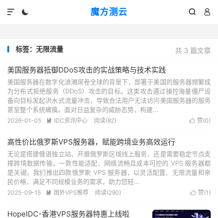
魔方测云




标签：无限流量
共 3 篇文章
美国服务器抵御DDoS攻击的实战策略与技术实践
美国服务器在数字化浪潮席卷全球的背景下，部署于美国的服务器频繁成
为分布式拒绝服务（DDoS）攻击的目标。这类攻击通过操控海量僵尸设
备向目标发起洪水式流量冲击，导致合法用户无法访问美国服务器的服务
甚至整个系统瘫痪。面对日益复杂的威胁态势，构建...
2026-01-05
IDC资讯中心
阅读(
82
)
赞(
0
)


高性价比俄罗斯VPS服务器，赋能跨境业务高效运行
无论是搭建俄语独立站、开展俄罗斯区域线上服务，还是需要稳定节点支
撑跨境数据传输，一款性能适配、网络流畅且成本可控的 VPS 服务器都
是关键。我们推出四款俄罗斯 VPS 服务器，以灵活配置、无限流量和亲
民价格，满足不同规模业务的需求，助力您轻...
2025-09-15
国外VPS推荐
阅读(
290
)
赞(
1
)


HopeIDC-香港VPS服务器特惠上线啦