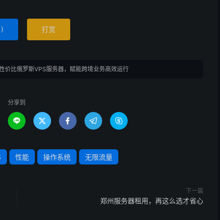
，特别适合需要高频数据交互、视频内容分发或大量用户访
1
)
打赏
入俄罗斯本土网络，有效降低本地及周边区域用户的访问延
性价比俄罗斯VPS服务器，赋能跨境业务高效运行
卡顿等问题。对于依赖用户体验的电商、社交、在线服务类
增强业务竞争力。
分享到





阶款，价格梯度合理，且无需额外支付硬件维护、机房租赁等费用，
对比同类俄罗斯 VPS 产品，在同等配置下，我们的价格
S
性能
操作系统
无限流量
源，将更多预算投入到业务核心发展中。
下一篇
郑州服务器租用，再这么选才省心
与网络支持，还配备专业技术团队，7×24 小时响应售后需