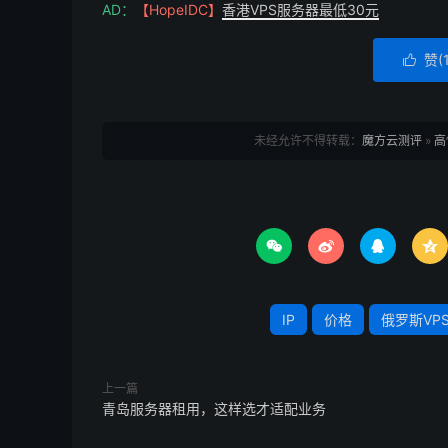
AD：
【HopeIDC】
香港VPS服务器最低30元
稳定带宽，无需担心因流量超额导致的业务中断
问的业务。
赞(

### 3. 俄罗斯本地节点，低延迟保障
服务器部署于俄罗斯本地数据中心，能直接接
未经允许不得转载：
魔方云测评
»
高
迟，避免因跨区域传输导致的页面加载慢、操作
业务而言，低延迟不仅能提升用户留存率，更能
### 4. 超高性价比，降低运营成本




从 ¥80 / 月的基础款到 ¥360 / 月的高
极大降低了中小微企业及个人开发者的入门门槛。
IP
价格
俄罗斯VP
更具优势，让您以更低成本获得优质的服务器资
上一篇
## 选择我们，开启俄罗斯业务新布局
青岛服务器租用，这样选才适配业务
我们的俄罗斯 VPS 服务器不仅提供稳定的硬件