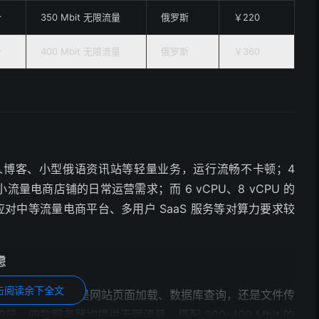
个
350 Mbit 无限流量
俄罗斯
￥220
个
400 Mbit 无限流量
俄罗斯
￥360
支撑个人博客、小型俄语资讯站等轻量业务，运行流畅不卡顿；4
小流量电商店铺的日常运营需求；而 6 vCPU、8 vCPU 的
松应对中等流量电商平台、多用户 SaaS 服务等对算力要求较
虑
击阅读余下全文
 HDD 硬盘，无论是网站页面加载、数据库查询，还是文件传
四款服务器均提供无限流量，搭配 300-400 Mbit 的