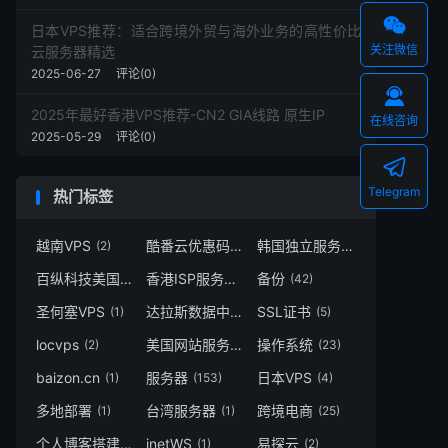

日本VPS推荐：适合跨境外贸与海外业务的高性价比
关注微信
云服务器精选
2025-06-27
评论(0)

2025年最好香港VPS推荐-CN2 GIA线路 原生IP
在线咨询
2025-05-29
评论(0)

Telegram
热门标签
越南VPS
酷番云优惠码
韩国独立服务器
(2)
(1)
(4)
百纵科技美国服务器
香港ISP服务器
备份
(1)
(1)
(42)
圣何塞VPS
达拉斯数据中心
SSL证书
(1)
(1)
(5)
locvps
美国网站服务器
操作系统
(2)
(1)
(23)
baizon.cn
服务器
日本VPS
(1)
(153)
(4)
多地部署
台湾服务器
跨境电商
(1)
(1)
(25)
个人博客搭建
inetWS
易探云
(1)
(1)
(2)