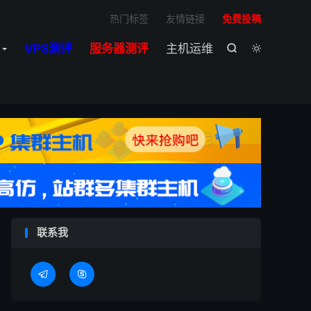

热门标签
友情链接
免费投稿
VPS测评
服务器测评
主机运维


联系我

