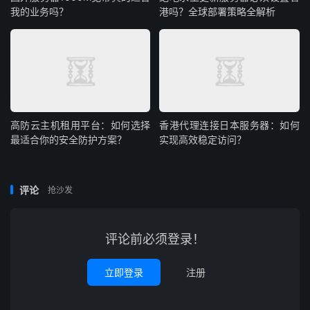
护等，配合完善的数据安全防护体系，为企业业务持续运行
我的业务吗？
港吗？全球部署策略全解析
保驾护航。针对不同行业、不同规模企业的个性化需求，可
提供定制化配置方案，从机柜大小、带宽规格到安全防护措
施，全方位匹配业务发展需求。了解更多详情，欢迎咨询我
们，为您提供更多优惠。
高防云主机租用平台：如何选择
香港代理连接日本服务器：如何
最适合你的安全防护方案？
实现高效稳定访问？
评论
抢沙发
评论前必须登录！
立即登录
注册