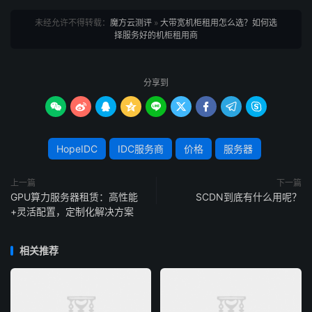
防护等安全措施，抵御黑客攻击与数据丢失风险，配合
未经允许不得转载：
魔方云测评
»
大带宽机柜租用怎么选？如何选
7×24小时实时监控与故障响应，确保业务全天候不间断运
择服务好的机柜租用商
行。
分享到
4、资源灵活扩展，适配需求波动。企业业务需求并非
一成不变，促销活动、业务扩张等场景会导致带宽需求激









增。大带宽机柜租用应支持按需调整带宽大小、机柜数量，
企业可根据实际需求灵活扩容或收缩资源，避免因资源过剩
HopeIDC
IDC服务商
价格
服务器
造成浪费，或因资源不足导致业务停滞，实现“按需付费、
精准适配”。
上一篇
下一篇
GPU算力服务器租赁：高性能
SCDN到底有什么用呢？
+灵活配置，定制化解决方案
需重点考察五大维度：
1、机房等级与资质，直接决定网络稳定性与硬件可靠
相关推荐
性；
2、带宽资源与线路质量，确保满足业务传输与冗余需