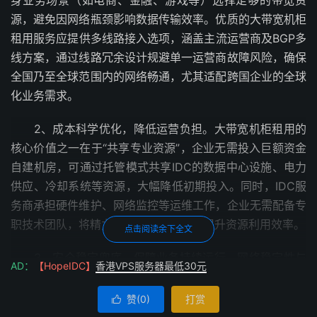
身业务场景（如电商、金融、游戏等）选择足够的带宽资
源，避免因网络瓶颈影响数据传输效率。优质的大带宽机柜
租用服务应提供多线路接入选项，涵盖主流运营商及BGP多
线方案，通过线路冗余设计规避单一运营商故障风险，确保
全国乃至全球范围内的网络畅通，尤其适配跨国企业的全球
化业务需求。
2、成本科学优化，降低运营负担。大带宽机柜租用的
核心价值之一在于“共享专业资源”，企业无需投入巨额资金
自建机房，可通过托管模式共享IDC的数据中心设施、电力
供应、冷却系统等资源，大幅降低初期投入。同时，IDC服
务商承担硬件维护、网络监控等运维工作，企业无需配备专
职技术团队，将精力集中于核心业务，提升资源利用效率。
点击阅读余下全文
3、安全稳定兜底，保障业务持续运行。网络稳定性与
AD：
【HopeIDC】
香港VPS服务器最低30元
数据安全是企业的核心诉求，优质IDC服务商需具备高等级
机房资质，通过多线路冗余、双路电力供应、专业冷却系统
赞(
0
)
打赏

等硬件配置，保障网络高可用性。同时，提供防火墙、数据