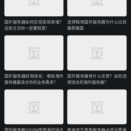
求；
3、技术运维能力，7×24小时响应与高效故障处理是关
国外服务器如何实现高效穿墙？
选择租用国外服务器为什么比较
键；
这些方法你一定要知道！
推荐美国
4、性价比，综合评估带宽、机柜配置、附加服务与技
术支持，而非单纯看
价格
；
5、定制化能力，服务商需能根据企业业务场景提供个
性化方案，适配独特需求。
国外服务器好用排名：哪些海外
国外服务器有什么优势？如何选
而
HopeIDC
作为深耕IDC领域的专业服务商，聚焦企业
服务器最适合你的业务需求？
择适合的海外服务器？
核心诉求，打造全方位的大带宽机柜租用解决方案。整合高
等级数据中心资源，提供多样化带宽与线路选择，涵盖单运
营商线路、双线及BGP多线方案，可根据企业业务覆盖范围
精准适配，同时支持带宽与机柜资源的灵活扩展，满足业务
增长与波动需求；依托专业技术团队提供7×24小时全天候
运维服务，包括实时网络监控、故障快速响应、硬件定期维
国外服务器1000M宽带真的适合
绝地求生更新服务器必须设置香