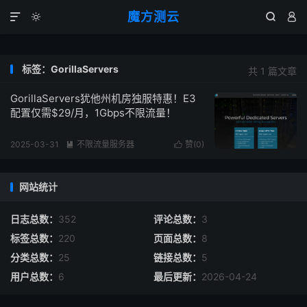
魔方测云




标签：GorillaServers
共 1 篇文章
GorillaServers犹他州机房独服特惠！E3
配置仅需$29/月，1Gbps不限流量！
2025-03-31
不限流量服务器
赞(
0
)


阅读(
463
)
网站统计
日志总数：
352
评论总数：
3
标签总数：
220
页面总数：
8
分类总数：
25
链接总数：
5
用户总数：
6
最后更新：
2026-04-24