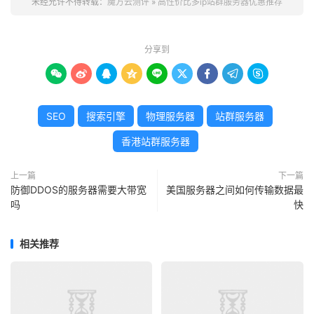
未经允许不得转载：
魔方云测评
»
高性价比多ip站群服务器优惠推荐
基础防御≥20G（防 C
防御能力
分享到
C/DDOS 攻击）









CPU≥4 核、内存≥16
配置规格
G、SSD 硬盘（IOPS≥
SEO
搜索引擎
物理服务器
站群服务器
1 万）
香港站群服务器
二、HopeIDC科技元旦特惠推荐
上一篇
下一篇
防御DDOS的服务器需要大带宽
美国服务器之间如何传输数据最
吗
快
配置
IP 数量
带宽
线路
月
年
E3 12
相关推荐
30v3/
25M
BGP
1230
1
16G/2
126 个
独享
优化
元
0
40G S
SD