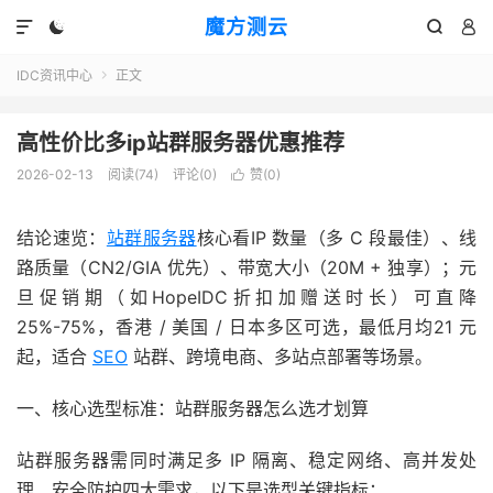
魔方测云




IDC资讯中心
正文

高性价比多ip站群服务器优惠推荐
2026-02-13
阅读(
74
)
评论(0)
赞(
0
)

结论速览：
站群服务器
核心看IP 数量（多 C 段最佳）、线
路质量（CN2/GIA 优先）、带宽大小（20M + 独享）；元
旦促销期（如HopeIDC折扣加赠送时长）可直降
25%-75%，香港 / 美国 / 日本多区可选，最低月均21 元
起，适合
SEO
站群、跨境电商、多站点部署等场景。
一、核心选型标准：站群服务器怎么选才划算
站群服务器需同时满足多 IP 隔离、稳定网络、高并发处
理、安全防护四大需求，以下是选型关键指标：