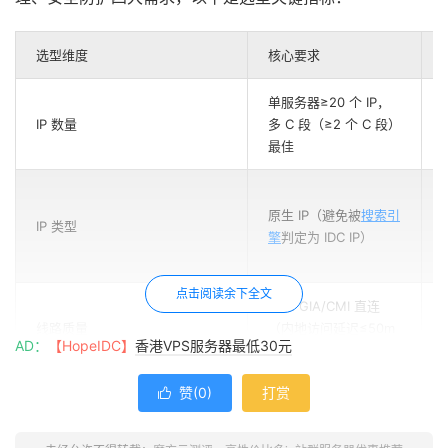
选型维度
核心要求
单服务器≥20 个 IP，
IP 数量
多 C 段（≥2 个 C 段）
最佳
原生 IP（避免被
搜索引
IP 类型
擎
判定为 IDC IP）
点击阅读余下全文
CN2 GIA/CMI 直连
线路质量
（内地访问延迟≤50m
AD：
【HopeIDC】
香港VPS服务器最低30元
s）
赞(
0
)
打赏

独享带宽≥20M（站群
带宽大小
并发需求大）