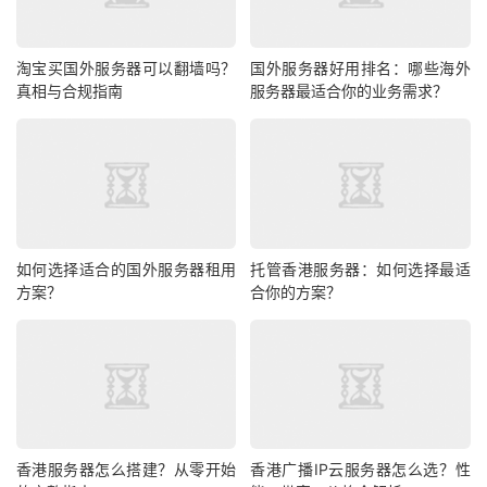
E5 26
50/32
淘宝买国外服务器可以翻墙吗？
国外服务器好用排名：哪些海外
25M
BGP
1830
1
G/50
252 个
真相与合规指南
服务器最适合你的业务需求？
独享
优化
元
0
0G SS
D
Glod
6138/
240 个
25M
BGP
2610
2
64G/1
（8C ）
独享
优化
元
0
T SSD
如何选择适合的国外服务器租用
托管香港服务器：如何选择最适
方案？
合你的方案？
独家福利：元旦期间新用户额外赠送1 个 C 段 IP（253
个），续费同价，长期锁定成本
三、不同场景专属推荐：精准匹配业务需求
1. SEO 站群最佳方案（香港 CN2 + 多 C 段 IP）
香港服务器怎么搭建？从零开始
香港广播IP云服务器怎么选？性