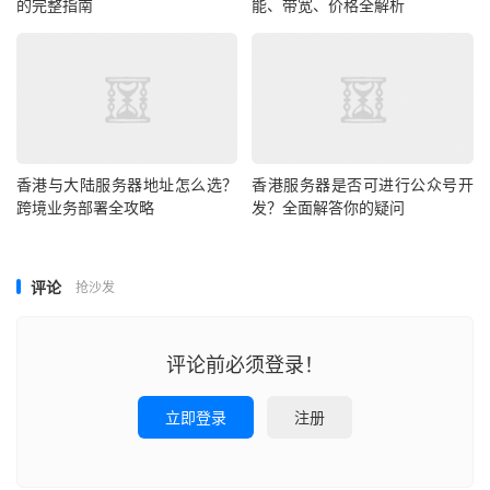
的完整指南
能、带宽、价格全解析
推荐：HopeIDC科技香港站群 E3 1230v3/16G/240G
SSD，240 个 IP（8 个 C 段），25M BGP 独享
优势：多 C 段 IP 降低站点关联性，线路内地访问延迟
≤50ms，SEO 排名更稳定；
适合：中大型 SEO 站群（≥50 个站点），跨境电商多品牌
香港与大陆服务器地址怎么选？
香港服务器是否可进行公众号开
跨境业务部署全攻略
发？全面解答你的疑问
站点部署
2. 亚太站群最佳方案（日本 CN2 + 低延迟）
评论
抢沙发
推荐：HopeIDC科技日本站群 E3 1230v3/16G/240G
SSD，248 个 IP（4 个 C 段），20M CN2 GIA 独享
评论前必须登录！
优势：日本东京机房，CN2 GIA 加速回国，亚太访问延迟
立即登录
注册
≤30ms；原生 IP 适合日本本土 SEO
适合：日本 / 韩国 / 东南亚跨境电商，游戏联运多服，动漫