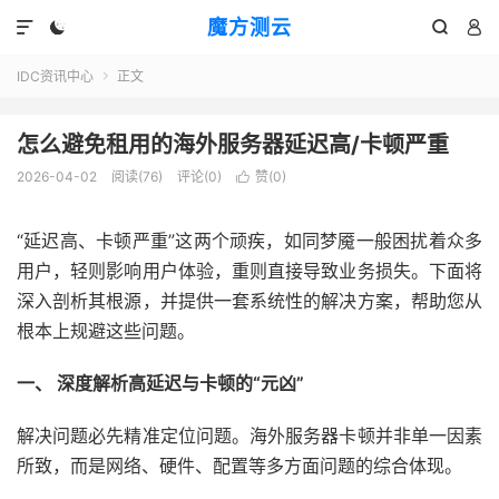
魔方测云




IDC资讯中心
正文

怎么避免租用的海外服务器延迟高/卡顿严重
2026-04-02
阅读(
76
)
评论(0)
赞(
0
)

“延迟高、卡顿严重”这两个顽疾，如同梦魇一般困扰着众多
用户，轻则影响用户体验，重则直接导致业务损失。下面将
深入剖析其根源，并提供一套系统性的解决方案，帮助您从
根本上规避这些问题。
一、 深度解析高延迟与卡顿的“元凶”
解决问题必先精准定位问题。海外服务器卡顿并非单一因素
所致，而是网络、硬件、配置等多方面问题的综合体现。