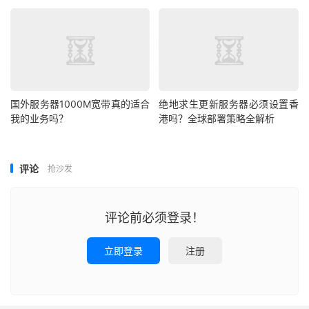
首选
CN2 GIA
、CUPM/9929等优质回国线路：
CN2 GIA（全球互联网加速）：这是中国电信的顶级商业线
路。其最大特点是“轻负载、高优先级”，数据包在国内外网
络中都享受最高级别的转发优先级，路由最直接，几乎不拥
国外服务器1000M宽带真的适合
绝地求生更新服务器必须设置香
堵。延迟低、稳定性极高，是追求极致体验的首选，但
价格
我的业务吗？
港吗？全球部署策略全解析
相对昂贵。
CUPM（中国联通移动）和AS9929：这是中国联通的优质
评论
抢沙发
企业级线路，类似于电信的CN2 GIA，同样具备低延迟、低
丢包率的特性，是联通用户的最佳选择。
评论前必须登录！
普通CN2 GT：是CN2 GIA的简化版，国际段是CN2，但进
入国内后可能会与普通163网络混合，质量优于普通线路，
立即登录
注册
但不如GIA，是性价比之选。
普通163线路：最常见的国际带宽线路，价格便宜，但在高