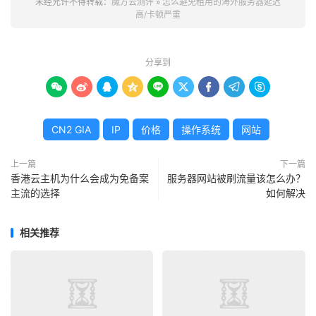
“国际带宽”瓶颈：数据在跨越国境时，需要通过海底光缆或
未经允许不得转载：
魔方云测评
»
怎么避免租用的海外服务器延迟
高/卡顿严重
陆地光缆接口，这些国际出口的带宽资源是有限且昂贵的。
在高峰期，当大量数据争抢有限的出口带宽时，就会发生严
重拥堵，导致数据包丢失和延迟飙升。
分享到









服务商带宽不足或超售：一些廉价的IDC服务商可能会过度
售卖带宽资源。您购买的虽然是100M端口，但在高峰期可
能与其他数十上百个用户共享总带宽，导致人均可用带宽极
CN2 GIA
IP
价格
操作系统
网站
低，从而引发严重卡顿。
上一篇
下一篇
香港云主机为什么会成为免备案
服务器网站被刷流量该怎么办？
服务器本地性能与配置：稳定性的“内在基石”
主流的选择
如何解决
硬件资源不足：CPU性能羸弱、内存容量不足、硬盘I/O读
写速度慢（尤其是使用传统机械硬盘），当服务器并发处理
相关推荐
请求增多时，硬件资源迅速被耗尽，导致服务器响应缓慢，
甚至宕机。
系统与软件配置不当：
操作系统
的TCP/
IP
参数未优化、