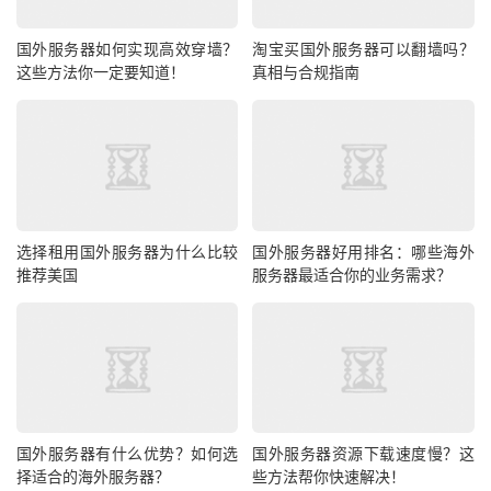
Web服务器（如Nginx/Apache）的并发连接数设置过低、
数据库未进行索引优化等，都会成为性能瓶颈，即使网络通
国外服务器如何实现高效穿墙？
淘宝买国外服务器可以翻墙吗？
畅，服务本身也会卡顿。
这些方法你一定要知道！
真相与合规指南
遭受网络攻击：稳定性的“隐形杀手”
DDoS（分布式拒绝服务）攻击或CC（挑战黑洞）攻击会
以海量的垃圾流量淹没您的服务器带宽或耗尽它的处理资
源，导致正常用户无法访问，出现严重卡顿甚至服务中断。
选择租用国外服务器为什么比较
国外服务器好用排名：哪些海外
推荐美国
服务器最适合你的业务需求？
二、 系统化解决方案：从选择到优化的全流程指南
了解了病因，我们就可以对症下药，构建一个低延迟、高可
用的海外服务器环境。
解决方案一：精挑细选，从源头锁定优质服务商与线路
国外服务器有什么优势？如何选
国外服务器资源下载速度慢？这
这是最关键的一步，选择大于努力。
择适合的海外服务器？
些方法帮你快速解决！