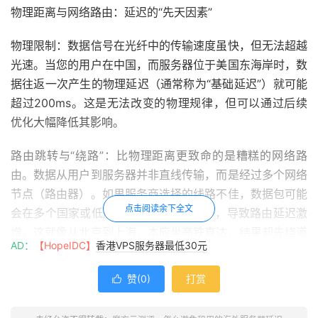
物理距离与网络路由：延迟的“先天因素”
物理限制：数据信号在光纤中的传输速度虽快，但无法超越
光速。当您的用户在中国，而服务器位于美国东海岸时，数
据往返一次产生的物理延迟（通常称为“基础延迟”）就可能
超过200ms。这是无法改变的物理规律，但可以通过后续
优化大幅降低其影响。
路由跳转与“绕路”：比物理距离更致命的是糟糕的网络路
由。数据从用户到服务器并非直线传输，而是经过多个网络
节点（路由器）。如果服务商选择的线路不佳，数据包可能
点击阅读余下全文
会在多个国家或低质量网络节点间“绕路”，导致路由延迟激
增。这就像从北京到上海，本应坐高铁直达，结果却先绕道
AD：
【HopeIDC】
香港VPS服务器最低30元
了广州。
赞(
0
)
打赏

国际带宽质量与拥堵：卡顿的“直接推手”