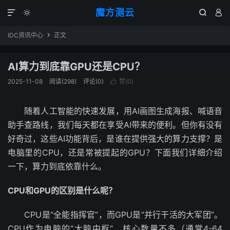
魔方测云




IDC资讯中心
正文

AI算力到底靠GPU还是CPU？
2025-11-08
阅读(
298
)
评论(0)
赞(
0
)

随着人工智能的快速发展，用AI画图生成海报、喊语音
助手查路线，我们每天都在享受AI带来的便利。但你有没有
好奇过，这些AI功能背后，是谁在提供强大的算力支撑？是
电脑里的CPU，还是常被提起的GPU？下面我们详细介绍
一下，算力到底依靠什么。
CPU和GPU的区别是什么呢？
CPU是“全能指挥官”，而GPU是“并行干活的大军团”。
CPU作为电脑的“大脑中枢”，核心数量不多（通常4-64