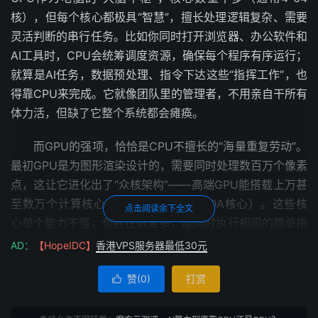
核），但每个核心都极具“智慧”，擅长处理逻辑复杂、需要
灵活判断的串行任务。比如你同时打开浏览器、办公软件和
AI工具时，CPU会统筹调度资源，确保每个程序有序运行；
就算是AI任务，数据预处理、指令下达这些“指挥工作”，也
得靠CPU来完成。它就像团队里的管理者，不用亲自干所有
体力活，但缺了它整个系统都会瘫痪。
而GPU的强项，恰恰是CPU不擅长的“海量重复劳动”。
最初GPU是为图形渲染设计的，需要同时处理数百万个像素
点，这让它进化出了“众核架构”——高端GPU能搭载上万甚
至数万个计算核心（比如NVIDIA的CUDA核心）。这些核
点击阅读余下全文
心单个能力不强，但胜在数量多，能同时执行相同的简单指
令，也就是“大规模并行计算”。AI训练的本质，正是海量的
AD：
【HopeIDC】
香港VPS服务器最低30元
矩阵乘法和加法运算，相当于让成千上万人同时算“1+1”，
赞(
0
)
打赏
GPU的“大军团”模式刚好完美适配。有数据显示，训练一个

10亿参数的AI模型，用CPU可能要几周，而GPU集群只需