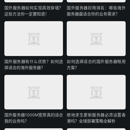
就像AI工作站里，CPU是“总指挥”，GPU是“主力作战部
国外服务器如何实现高效穿墙？
国外服务器好用排名：哪些海外
队”，两者配合才能让算力最大化。除了这两位核心，还有
这些方法你一定要知道！
服务器最适合你的业务需求？
专为云端AI设计的TPU、手机里的低功耗NPU等，但在通用
AI算力场景中，CPU+GPU的组合依然是绝对主力。
了解更多详情咨询我们，我们为您提供
服务器
租用托
管，GPU算力租用，CPU服务器租用等，
价格
优惠，详情
留言咨询，为您提供行业解决方案。
国外服务器有什么优势？如何选
如何选择适合的国外服务器租用
择适合的海外服务器？
方案？
国外服务器1000M宽带真的适合
绝地求生更新服务器必须设置香
我的业务吗？
港吗？全球部署策略全解析