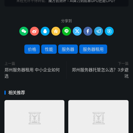
几天甚至几小时。
未经允许不得转载：
魔方云测评
»
AI算力到底靠GPU还是CPU？
两者的硬件设计逻辑区别
分享到
CPU会把80%的晶体管用于缓存和复杂控制逻辑，追









求低延迟和单线程
性能
；而GPU则把80%的晶体管都用于
计算单元，牺牲了部分复杂逻辑处理能力，换来了极致的并
价格
性能
服务器
服务器租用
行吞吐量。这就导致AI任务中，GPU的算力能达到CPU的
数十倍甚至上百倍——比如高端GPU的内存带宽能达到
上一篇
下一篇
1TB/s，是CPU的10倍左右，能快速给海量核心“喂数据”，
郑州服务器租用 中小企业如何
郑州服务器托管怎么选？3步避
避免计算资源闲置。
选
坑
GPU和CPU配合
相关推荐
而是CPU与GPU的“协同作战”。实际应用中，CPU先负
责数据预处理（比如整理图片、文字数据）和任务调度，把
适合并行计算的部分交给GPU；GPU集中火力完成模型训
练或推理后，再把结果反馈给CPU，由CPU呈现给用户。