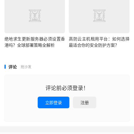
门套餐”（1核2G内存+50GB SSD+5MbpsCN2带宽）适配
小型跨境网站，高性能“企业旗舰套餐”（8核16G内存
+500GB SSD+100Mbps带宽）满足重负载业务，所有套
餐均支持弹性扩容，按需升级无需停机。在价格上，叠加
“预付享折扣+满减券+买赠”三重优惠：入门级套餐年付低至
绝地求生更新服务器必须设置香
高防云主机租用平台：如何选择
356元，相当于日均不到1元；企业级套餐最高直降60。
港吗？全球部署策略全解析
最适合你的安全防护方案？
结语：选对服务商，比纠结价格更重要
评论
抢沙发
选择便宜好用的美国云服务器，核心不是“找最低的价格”，
而是“找最匹配的价值”——硬件配置适配需求、网络稳定保
评论前必须登录！
障体验、售后服务解决隐患，三者缺一不可。HopeIDC科
技十余年深耕IDC领域，在美国洛杉矶、硅谷等核心区域布
立即登录
注册
局5大数据中心，凭借成熟的技术架构与完善的服务体系，
成为数十万跨境企业的选择。