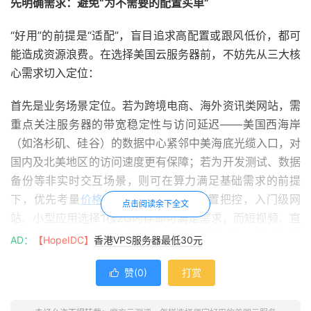
先明确需求：避免“为不需要的配置买单”
“好用”的前提是“适配”，盲目追求高配置或跟风低价，都可
能造成资源浪费。在选择美国云服务器前，不妨先从三大核
心需求切入定位：
首先是业务场景定位。若为跨境电商、海外资讯类网站，需
重点关注服务器的带宽稳定性与访问延迟——美国西海岸
（如洛杉矶、硅谷）的数据中心紧邻中美海底光缆入口，对
国内及北美地区的访问速度更有保障；若为开发测试、数据
备份等非实时交互场景，则可在算力满足基础需求的前提
下，优先考量
价格
优势。其次是算力配置把控，入门级网
点击阅读余下全文
站、小型应用选择1核2G内存即可满足需求，而短视频、直
播、大数据分析等重负载业务，则需搭配4核8G及以上配
AD：
【HopeIDC】
香港VPS服务器最低30元
置，同时关注CPU型号是否为Intel Xeon金牌系列等主流高
赞(
0
)
打赏
性能芯片。最后是附加需求清单，是否需要
SSL证书
保障数

据传输安全、是否需要弹性扩容应对
流量
峰值、是否需要