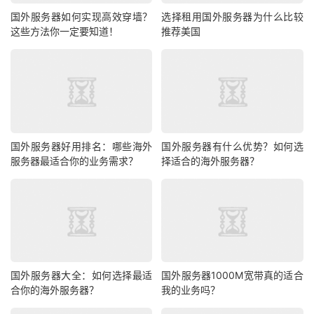
第二是售后服务的“响应速度”。云服务器运行中难免遇到配
国外服务器如何实现高效穿墙？
选择租用国外服务器为什么比较
置调整、故障排查等问题，低价产品往往配套“邮件支持”“工
这些方法你一定要知道！
推荐美国
作日8小时服务”，突发问题无法及时解决，反而可能造成更
大损失。HopeIDC科技搭建了7×24小时技术支持团队，采
用“工单+在线客服+电话”三重响应机制，平均问题解决时长
不超过30分钟；针对美国节点用户，还提供本地化技术对
接服务，故障排查、配置优化全程专人跟进。
国外服务器好用排名：哪些海外
国外服务器有什么优势？如何选
第三是数据安全的“保障能力”。海外服务器面临更复杂的网
服务器最适合你的业务需求？
择适合的海外服务器？
络环境，数据安全尤为重要。低价产品常省略数据备份、防
火墙等基础安全配置，增加数据泄露、遭受攻击的风险。
HopeIDC科技美国云服务器默认提供3重数据备份（本地
+异地+云端），搭配智能防火墙与ddos防护系统，可抵御
100Gbps以上流量攻击；同时合规全球数据安全法规，满
足跨境业务数据存储需求，让“便宜”不牺牲安全。
国外服务器大全：如何选择最适
国外服务器1000M宽带真的适合
合你的海外服务器？
我的业务吗？
在配置上，针对不同场景推出定制套餐——入门级“跨境入