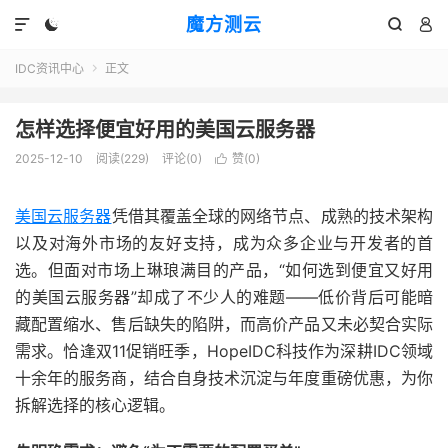
魔方测云




IDC资讯中心
正文

怎样选择便宜好用的美国云服务器
2025-12-10
阅读(
229
)
评论(0)
赞(
0
)

美国云
服务器
凭借其覆盖全球的网络节点、成熟的技术架构
以及对海外市场的友好支持，成为众多企业与开发者的首
选。但面对市场上琳琅满目的产品，“如何选到便宜又好用
的美国云服务器”却成了不少人的难题——低价背后可能暗
藏配置缩水、售后缺失的陷阱，而高价产品又未必契合实际
需求。恰逢双11促销旺季，HopeIDC科技作为深耕IDC领域
十余年的服务商，结合自身技术沉淀与年度重磅优惠，为你
拆解选择的核心逻辑。