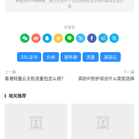
24小时技术支持解决突发问题，这些需求直接决定了“好用”
未经允许不得转载：
魔方云测评
»
怎样选择便宜好用的美国云服务
器
的体验边界。
辨清“真便宜”与“假低价”：三大核心指标不能省
分享到
双11期间，“限时低价”“买一年送半年”等促销信息层出不









穷，但并非所有低价都是“真福利”。判断美国云服务器是否
“性价比高”，需紧盯三大核心指标，避免陷入低价陷阱：
SSL证书
价格
服务器
流量
美国云
第一是硬件与网络的“硬实力”。部分服务商的低价产品采用
上一篇
下一篇
老旧服务器硬件，运行中易出现卡顿、宕机问题；更有甚者
香港轻量云主机流量包怎么用？
高防IP防护适合什么类型选择
限制带宽峰值，看似低价实则“限速”。HopeIDC科技美国云
服务器均搭载全新Intel Xeon架构处理器，标配DDR4高速
相关推荐
内存与企业级SSD硬盘，读写速度可达3000MB/s以上；同
时接入100Gbps骨干网络，联动多线BGP线路优化，国内
访问平均延迟低至160ms，北美、欧洲地区延迟控制在
20ms以内，从硬件层面保障“好用”的基础。