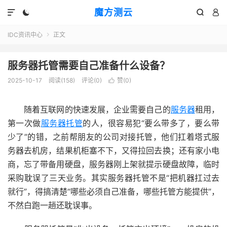
魔方测云




IDC资讯中心
正文

服务器托管需要自己准备什么设备？
2025-10-17
阅读(
158
)
评论(0)
赞(
0
)

随着互联网的快速发展，企业需要自己的
服务器
租用，
第一次做
服务器托管
的人，很容易犯“要么带多了，要么带
少了”的错，之前帮朋友的公司对接托管，他们扛着塔式服
务器去机房，结果机柜塞不下，又得拉回去换；还有家小电
商，忘了带备用硬盘，服务器刚上架就提示硬盘故障，临时
采购耽误了三天业务。其实服务器托管不是“把机器扛过去
就行”，得搞清楚“哪些必须自己准备，哪些托管方能提供”，
不然白跑一趟还耽误事。