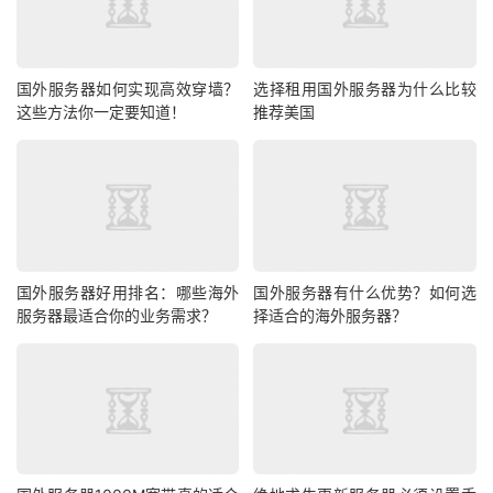
用，更稳。
内存条：按服务器配置带够，要是做运算的服务器，内
存不够会卡顿；也可以备一根同型号的，防止内存故障导致
国外服务器如何实现高效穿墙？
选择租用国外服务器为什么比较
这些方法你一定要知道！
推荐美国
服务器宕机。
这些配件不用带太多，够用+备用就行，带多了占地方
还浪费；要是不确定带多少，腾佑会根据你的业务（比如是
做官网还是数据存储）给建议，比如“跑官网的1U服务器，
带2块硬盘+1个备用电源模块就够了”。
国外服务器好用排名：哪些海外
国外服务器有什么优势？如何选
三、网络配件：网卡、网线别忘带
服务器最适合你的业务需求？
择适合的海外服务器？
服务器要联网，得准备对应的网络配件：
网卡：服务器自带的网卡基本够用，但要是需要双网冗
余，可以额外装一块网卡，这样能连两根网线，更稳定。腾
佑的机房支持双网接入，你带了双网卡，他们能帮忙配置