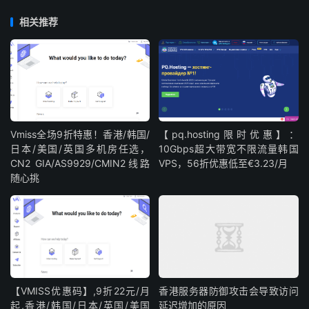
512G
3
Quad E5-4650v2
2TB(SSD)
相关推荐
B
s
512G
4
Dual E5-2699v3
1T(SSD)+4T(NVMe)
B
s
部分特价促销服务器：
Vmiss全场9折特惠！香港/韩国/
【pq.hosting限时优惠】：
默认1Gbps带宽，支持升级最高10Gbps不限流量，6个机房
日本/美国/英国多机房任选，
10Gbps超大带宽不限流量韩国
CN2 GIA/AS9929/CMIN2线路
VPS，56折优惠低至€3.23/月
可选，默认5个IPv4+/64 IPv6
随心挑
CPU
内存
硬盘
E3-1230v2
16GB
250GB(SSD)或2TB(HDD)
32G
【VMISS优惠码】,9折22元/月
香港服务器防御攻击会导致访问
E3-1230v3
250GB(SSD)或2TB(HDD)
B
起,香港/韩国/日本/英国/美国
延迟增加的原因