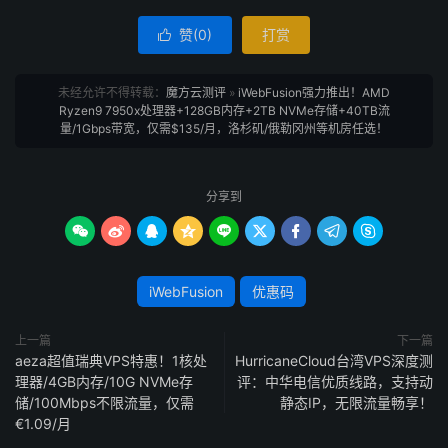
赞(
0
)
打赏

未经允许不得转载：
魔方云测评
»
iWebFusion强力推出！AMD
Ryzen9 7950x处理器+128GB内存+2TB NVMe存储+40TB流
量/1Gbps带宽，仅需$135/月，洛杉矶/俄勒冈州等机房任选！
官网：https://iwebfusion.net/
分享到
特价服务器 – 折上折









下面几款特价服务器可使用优惠码获得折扣，默认1Gbps带
宽可升级10Gbps，默认5个IPv4+/64 IPv6
iWebFusion
优惠码
上一篇
下一篇
CPU
内存
硬盘
aeza超值瑞典VPS特惠！1核处
HurricaneCloud台湾VPS深度测
理器/4GB内存/10G NVMe存
评：中华电信优质线路，支持动
128G
4
Ryzen9 7950x
2TB(NVMe)
储/100Mbps不限流量，仅需
静态IP，无限流量畅享！
B
s
€1.09/月