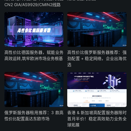
CN2 GIA/AS9929/CMIN2线路
32G
Dual L5520
250GB(SSD)或2TB(HDD)
B
64G
Dual L5640
250GB(SSD)或2TB(HDD)
B
32G
高性价比德国服务器，赋能业务
高性价比俄罗斯服务器推荐：强
E5-2620v3
250GB(SSD)或2TB(HDD)
B
高效运转,筑牢欧洲市场业务根基
劲配置 + 稳定网络，企业出海优
选
64G
E3-1270v6
500GB(SSD)
B
64G
i7-7700K
500GB(SSD)
B
128G
俄罗斯服务器租用推荐：3 款高
香港 & 新加坡高配置服务器限时
Dual E5-2670
500GB(SSD)或2TB(HDD)
B
性价比配置直达东欧市场
首月半价！稳定高效助力业务全
球拓展