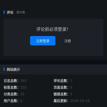
192G
Dual E5-2680v2
500GB(SSD)或2TB(HDD)
B
评论
抢沙发
128G
E5-2699v4
2*500GB(SSD)
B
评论前必须登录！
256
Dual Silver4116
2TB(NVMe)
GB
立即登录
注册
256
Dual Gold6148
2TB(NVMe)
GB
384
Dual Gold6254
2TB(NVMe)
网站统计
GB
日志总数：
352
评论总数：
3
512G
Dual E5-2699v3
1T(SSD)+4T(NVMe)
标签总数：
220
页面总数：
8
B
分类总数：
25
链接总数：
5
128G
用户总数：
6
最后更新：
2026-04-24
AMD Ryzen9 9950X
2T(NVMe)
B