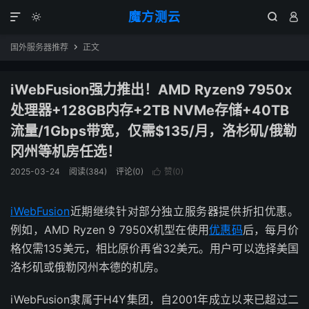
魔方测云




国外服务器推荐
正文

iWebFusion强力推出！AMD Ryzen9 7950x
处理器+128GB内存+2TB NVMe存储+40TB
流量/1Gbps带宽，仅需$135/月，洛杉矶/俄勒
冈州等机房任选！
2025-03-24
阅读(
384
)
评论(0)
赞(
0
)

iWebFusion
近期继续针对部分独立服务器提供折扣优惠。
例如，AMD Ryzen 9 7950X机型在使用
优惠码
后，每月价
格仅需135美元，相比原价再省32美元。用户可以选择美国
洛杉矶或俄勒冈州本德的机房。
iWebFusion隶属于H4Y集团，自2001年成立以来已超过二