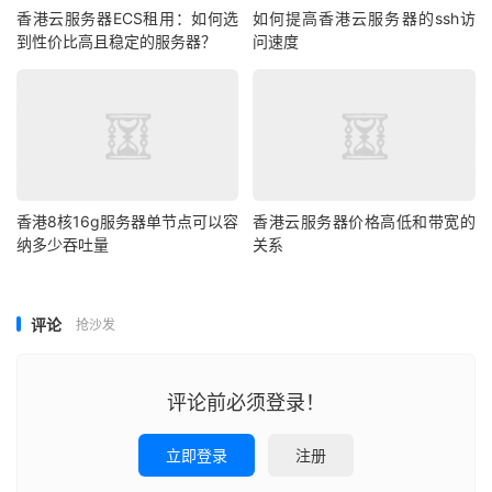
4核8G
5M CN2
244元
1464
香港云服务器ECS租用：如何选
如何提高香港云服务器的ssh访
到性价比高且稳定的服务器？
问速度
8核16G
5M CN2
424元
2544
2核4G
5M CN2
95.5元
573/
4核8G
5M CN2
179.5元
1077
8核16G
5M CN2
347.5元
2085
香港8核16g服务器单节点可以容
香港云服务器价格高低和带宽的
纳多少吞吐量
关系
2核4G
5M CN2
157.5元
945/
4核8G
5M CN2
247.5元
1485
评论
抢沙发
三、华纳云开春特惠物理服务器优惠
评论前必须登录！
香港CN2服务器限时抢购，架设高性能品牌硬件，CN2
立即登录
注册
GIA三网直连，适用于高流量网站/跨境电商/游戏/流媒体等