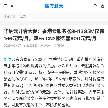
魔方测云




便宜VPS
正文

华纳云开春大促：香港云服务器8H16G5M仅需
166元起/月，双E5 CN2服务器900元起/月
2025-03-07
阅读(
236
)
评论(0)
赞(
0
)

华纳云
官方宣布了2025年春季特惠活动，重点推广其海外
云服务器与物理服务器的优惠。本次活动中，云服务器最低
月费用仅需16元起，特别值得一提的是，香港地区云服务器
配置为8核CPU、16GB内存、5Mbps带宽的，月付价格仅
需166元起；而配备双E5处理器并接入香港CN2线路的服务
器，月付优惠价为900元起。此外，站群服务器、大带宽服
务器以及高防服务器等多种类型服务器也均参与此次促销活
动。对此有兴趣的用户，不妨多加留意。