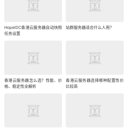
1核1G
50G
5M CN2
美国
1核1G
50G
2M CN2
新加坡
1核1G
50G
2M CN2
香港
HopeIDC香港云服务器自动快照
站群服务器适合什么人用？
任务设置
2核4G
50G
5M CN2
美国
4核4G
50G
3M CN2
香港
8核16G
50G
5M CN2
香港
香港云服务器怎么选？性能、价
香港云服务器选择哪种配置性价
2）云服务器新老同享专区
格、稳定性全解析
比较高
实例配置
带宽
月付5折
年付3
2核4G
5M CN2
159元
954/