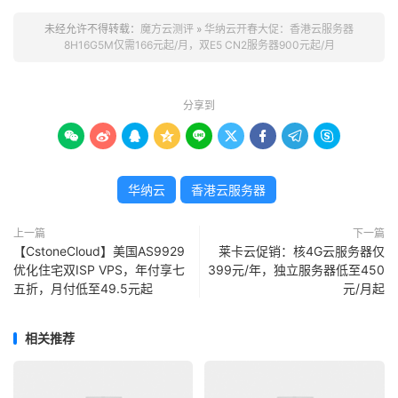
复官网正常价格。
未经允许不得转载：
魔方云测评
»
华纳云开春大促：香港云服务器
8H16G5M仅需166元起/月，双E5 CN2服务器900元起/月
云服务器优惠促销，月付5折，年付3折，爆款香港云
8H16G 5M低至166元/月
高性能E5服务器租用，CN2/站群/大带宽服务器688
分享到
元/月起，支持0元试用









重磅福利！香港高防服务器200G低至6折，仅需7288
元/月，直连清洗不绕美，支持免费压力测试
华纳云
香港云服务器
二、华纳云开春特惠云服务器优惠
上一篇
下一篇
【CstoneCloud】美国AS9929
莱卡云促销：核4G云服务器仅
海外云服务器促销套餐，精选多款规格/多种时长配置。
优化住宅双ISP VPS，年付享七
399元/年，独立服务器低至450
五折，月付低至49.5元起
元/月起
1）首单直降专区，低至2折
相关推荐
实例配置
硬盘
带宽
机房