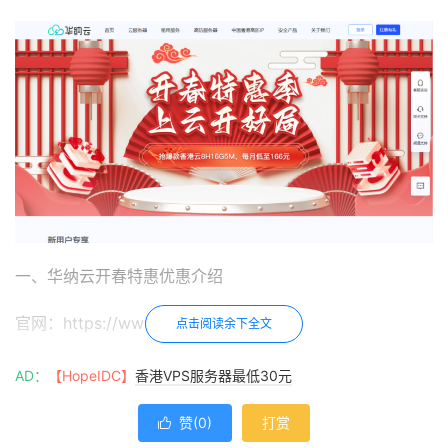
一、华纳云开春特惠优惠介绍
官网：https://www.hncloud.com/
点击阅读余下全文
2025年华纳云开春特惠促销优惠包括：
AD：
【HopeIDC】
香港VPS服务器最低30元
香港CN2服务器限时抢购，E5-2660 *2 /32G/500G
赞(
0
)
打赏

SSD、开春破冰价仅需1200元/月，抢购时间结束后恢