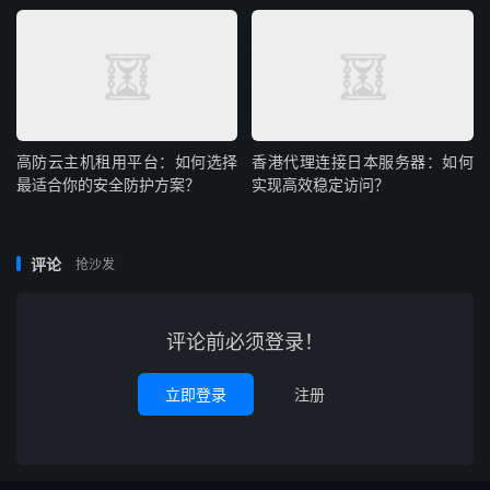
支持批量管理站点，降低多站点的运维成本（如统一备份、
批量更新插件）。
配置建议：选BGP 多线站群服务器，兼顾不同运营商用户
的访问体验，内存建议 16GB + 以支撑大量动态内容页面。
高防云主机租用平台：如何选择
香港代理连接日本服务器：如何
最适合你的安全防护方案？
实现高效稳定访问？
四、个人站长 / 副业创业者
适合想通过 “批量建站赚广告费 / 做流量变现” 的个人，比
评论
抢沙发
如做小说站、资讯站、工具站矩阵。
评论前必须登录！
核心需求：低成本搭建多个站点，利用长尾关键词获取流
量，实现广告联盟收益，无需复杂的运维技术。
立即登录
注册
匹配优势：
入门级站群云服务器价格低廉（香港轻量站群机月付低至百