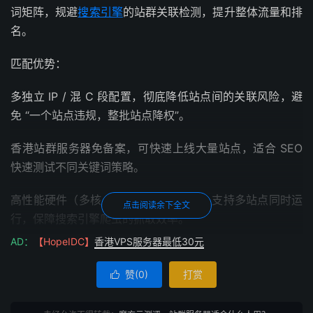
词矩阵，规避
搜索引擎
的站群关联检测，提升整体流量和排
名。
匹配优势：
多独立 IP / 混 C 段配置，彻底降低站点间的关联风险，避
免 “一个站点违规，整批站点降权”。
香港站群服务器免备案，可快速上线大量站点，适合 SEO
快速测试不同关键词策略。
高性能硬件（多核 CPU + 大容量内存）支持多站点同时运
点击阅读余下全文
行，保障搜索引擎爬虫的抓取效率。
AD：
【HopeIDC】
香港VPS服务器最低30元
配置建议：中小型团队选
香港云服务器
（10-50 个 IP） ，
大型团队选混 C 段物理机（50-200 个 IP） ，优先 CN2
赞(
0
)
打赏

GIA 线路保障国内访问速度。