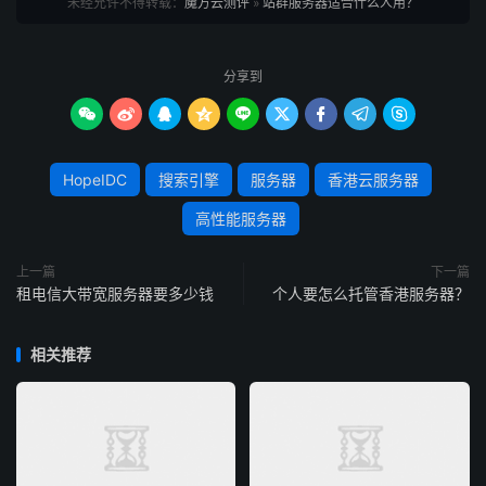
未经允许不得转载：
魔方云测评
»
站群服务器适合什么人用？
二、跨境电商 / 外贸企业
适合做跨境电商独立站、外贸产品分销的企业或个人卖家。
分享到
核心需求：搭建多语言 / 多品类站点矩阵，覆盖不同国家 /









地区市场，同时规避平台规则限制，分散业务风险。
HopeIDC
搜索引擎
服务器
香港云服务器
匹配优势：
高性能服务器
香港服务器免备案 + 低延迟，兼顾国内运营管理和海外用
上一篇
下一篇
户访问（东南亚、欧美用户延迟可控）。
租电信大带宽服务器要多少钱
个人要怎么托管香港服务器？
多 IP 配置可实现 “一个品类一个站点”，精准匹配不同地区
相关推荐
的搜索习惯，提升产品关键词排名。
风险隔离：某一个站点因产品合规问题被封禁，不会影响其
他站点的正常运营，保障业务连续性。