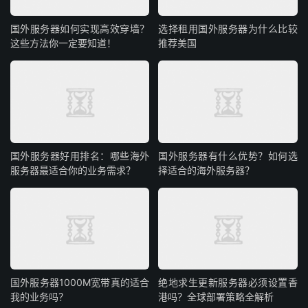
配置建议：选香港站群物理机（多 C 段 IP） ，搭配 10M +
独享带宽，满足多站点的图片、产品页面加载需求。
国外服务器如何实现高效穿墙？
选择租用国外服务器为什么比较
这些方法你一定要知道！
推荐美国
三、行业门户 / 垂直领域内容矩阵运营者
适合做医疗、教育、建材、家居等垂直行业的内容矩阵，通
过大量细分站点聚合行业流量。
核心需求：针对行业内的细分领域（如 “北京装修公司”“上
海装修报价”）搭建独立站点，覆盖精准长尾词，打造行业
国外服务器好用排名：哪些海外
国外服务器有什么优势？如何选
服务器最适合你的业务需求？
择适合的海外服务器？
流量入口。
匹配优势：
多 C 段 IP 让每个细分站点更 “独立”，搜索引擎更易判定为
“优质垂直站点”，提升排名权重。
国外服务器1000M宽带真的适合
绝地求生更新服务器必须设置香
服务器的高稳定性保障大量内容页面的正常访问，避免因服
我的业务吗？
港吗？全球部署策略全解析
务器宕机导致的收录下降。