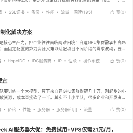
器
SSL证书
备份
性能
流量
阅读(
195
)
赞(
0
)

定制化解决方案
核心生产力，但企业往往面临两难困境：自建GPU集群需承担高昂
；而固定配置的算力资源又难以适配项目不同阶段的需求波动，要么
器
HopeIDC
IDC服务商
IP
性能
操作系统
赞(
0
)

便宜
要训练一个大模型，算下来自建GPU集群得砸几十万，刚起步的小
释放资源，成本直接砍了一半。其实不止小团队，很多企业和开发者都
器
价格
性能
服务器
服务器租用
流量
赞(
0
)

eek AI服务器大促：免费试用+VPS仅需21元/月，