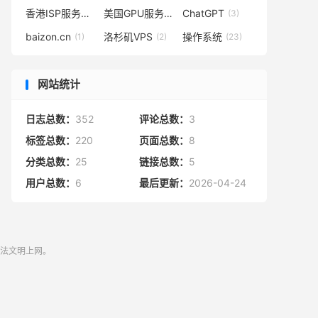
香港ISP服务器
美国GPU服务器
ChatGPT
(1)
(1)
(3)
baizon.cn
洛杉矶VPS
操作系统
(1)
(2)
(23)
网站统计
日志总数：
352
评论总数：
3
标签总数：
220
页面总数：
8
分类总数：
25
链接总数：
5
用户总数：
6
最后更新：
2026-04-24
守法文明上网。