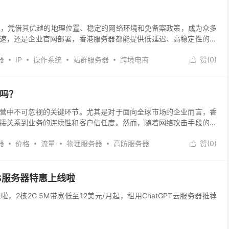
？
纽，凭借其优越的地理位置、稳定的网络环境和免备案政策，成为众多
速，还是企业官网部署，香港服务器都能提供低延迟、高稳定性的服
器
IP
操作系统
站群服务器
跨境电商
赞(
0
)

击吗？
营中不可忽视的关键环节。尤其是对于面向全球市场的企业而言，香
接关系到业务的连续性和客户信任度。然而，随着网络攻击手段的不
器
价格
流量
物理服务器
高防服务器
赞(
0
)

VPS服务器特惠上线啦
啦，2核2G 5M带宽低至12美元/月起，租用ChatGPT云服务器推荐