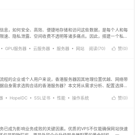
信息，如何安全、高效、便捷地存储和访问这些数据，是每个人和每
限速、隐私泄露、空间收费不透明等诸多痛点。因此，搭建一个私有
GPU服务器
云服务器
服务器
网站
阅读(
70
)
赞(
0
)

流程的企业或个人用户来说，香港服务器因其地理位置优越、网络带
据自身需求选购合适的香港服务器？本文将从需求分析、配置选择、
器
HopeIDC
SSL证书
性能
操作系统
赞(
0
)

务已成为影响业务成败的关键因素。优质的VPS不仅能确保网站快速
不仅是购物狂欢，更是外贸企业升级服务器配置的黄金时机。 一、外