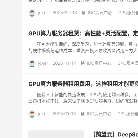
贸网站为何需...
joker
2025-12-03
IDC资讯中心
GPU服务

去评论
GPU算力服务器租赁：高性能+灵活配置，
在AI大模型训练、深度学习、科学计算等领域，算力是
的硬件采购与运维成本，重资产投入导致资金占用压力大
算力过剩造成浪费...
joker
2025-11-14
IDC资讯中心
GPU服务

服务器
网站
阅读(
227
)
去评论
GPU算力服务器租用费用，这样租用才能更
随着人工智能的快速发展，GPU的使用越来越多，团队
公司根本扛不住。后来试了租赁GPU服务器，训练完就
靠租赁解决算力...
joker
2025-11-13
IDC资讯中心
GPU服务

阅读(
236
)
去评论
【鹄望云】DeepS