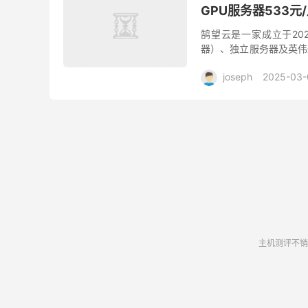
GPU服务器533元
鹄望云是一家成立于20
器）、独立服务器及英伟达
销，VPS月付21元起，G
joseph
2025-03-
美国服务器
鹄望云
主机测评不销