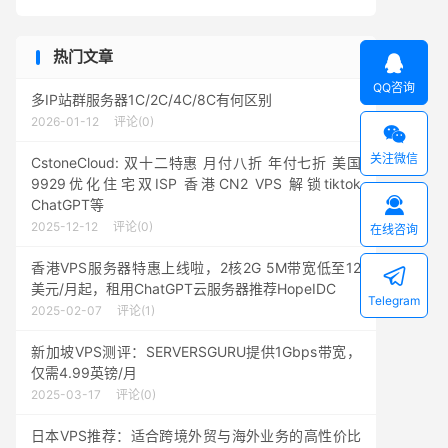
热门文章

QQ咨询
多IP站群服务器1C/2C/4C/8C有何区别
2026-01-12
评论(0)

关注微信
CstoneCloud: 双十二特惠 月付八折 年付七折 美国
9929优化住宅双ISP 香港CN2 VPS 解锁tiktok

ChatGPT等
2025-12-12
评论(0)
在线咨询
香港VPS服务器特惠上线啦，2核2G 5M带宽低至12

美元/月起，租用ChatGPT云服务器推荐HopeIDC
Telegram
2025-02-07
评论(1)
新加坡VPS测评：SERVERSGURU提供1Gbps带宽，
仅需4.99英镑/月
2025-03-17
评论(0)
日本VPS推荐：适合跨境外贸与海外业务的高性价比