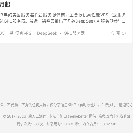
/月起
23年的美国服务器托管服务提供商，主要提供高性能VPS（云服务
GPU服务器。最近，鹄望云推出了几款DeepSeek AI服务器参与促
PU服务器月付533元起。 一、鹄望...
05
便宜VPS
DeepSeek
GPU服务器
赞(
0
)


阅读(
566
)
去评论
售、不代购、不提供任何支持，仅分享信息/测评（有时效性），自行辨别，请遵纪
© 2017-2026
魔方云测评
本站主题由
themebetter
提供
隐私政策
|
网站地图
请求次数：88 次，加载用时：0.633 秒，内存占用：53.82 MB