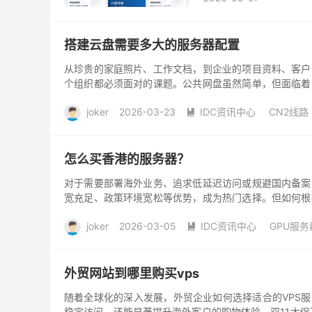
搭建云盘需要多大的服务器配置
从珍贵的家庭照片、工作文档，到企业的项目资料、客户
个组织都必须面对的课题。公共网盘虽然简单，但面临着
的、专属的云盘服务器...
joker
2026-03-23
IDC资讯中心
CN2线路

去评论
怎么买香港的服务器？
对于需要部署海外业务、追求低延迟访问或规避国内备案
宽充足、政策环境宽松等优势，成为热门选择。但如何根
服务商对比到避坑指南...
joker
2026-03-05
IDC资讯中心
GPU服务

阅读(
66
)
去评论
外贸网站到哪里购买vps
随着全球化的深入发展，外贸企业如何选择适合的VPS服
稳定访问，还能显著提升海外客户的购物体验。双11大促