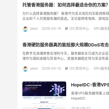
托管香港服务器：如何选择最适合你的方案
为什么选择香港服务器？ 香港作为亚太地区的互联网枢
企业和个人托管服务器的首选。无论是跨境电商、游戏加
务。但面对市场上琳...
joker
2026-04-16
IDC资讯中心
GPU服务

阅读(
52
)
去评论
香港硬防服务器真的能抵御大规模DDoS攻
在数字化浪潮席卷全球的今天，服务器安全已成为企业运
港作为国际金融与贸易中心，其服务器稳定性与安全性直
断升级，DDoS（分...
joker
2026-04-10
IDC资讯中心
GPU服务

阅读(
65
)
去评论
HopeIDC-香港
香港VPS服务器特惠上线
HopeIDC
2026-08-07