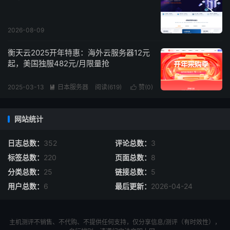
2026-08-09
衡天云2025开年特惠：海外云服务器12元
起，美国独服482元/月限量抢
2025-03-13
日本服务器
阅读(
619
)
赞(
0
)


网站统计
日志总数：
352
评论总数：
3
标签总数：
220
页面总数：
8
分类总数：
25
链接总数：
5
用户总数：
6
最后更新：
2026-04-24
主机测评不销售、不代购、不提供任何支持，仅分享信息/测评（有时效性），