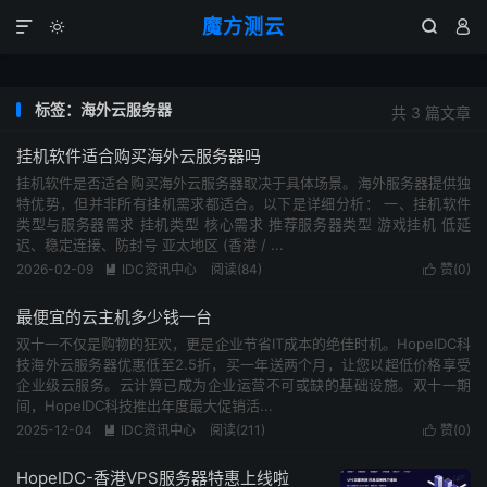
魔方测云




标签：海外云服务器
共 3 篇文章
挂机软件适合购买海外云服务器吗
挂机软件是否适合购买海外云服务器取决于具体场景。海外服务器提供独
特优势，但并非所有挂机需求都适合。以下是详细分析： 一、挂机软件
类型与服务器需求 挂机类型 核心需求 推荐服务器类型 游戏挂机 低延
迟、稳定连接、防封号 亚太地区 (香港 / ...
2026-02-09
IDC资讯中心
阅读(
84
)
赞(
0
)


最便宜的云主机多少钱一台
双十一不仅是购物的狂欢，更是企业节省IT成本的绝佳时机。HopeIDC科
技海外云服务器优惠低至2.5折，买一年送两个月，让您以超低价格享受
企业级云服务。云计算已成为企业运营不可或缺的基础设施。双十一期
间，HopeIDC科技推出年度最大促销活...
2025-12-04
IDC资讯中心
阅读(
211
)
赞(
0
)


HopeIDC-香港VPS服务器特惠上线啦