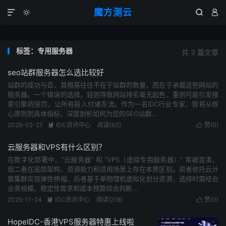
魔方测云




标签：专用服务器
共 3 篇文章
seo站群服务器怎么选比较好
站群的成功与否，其根基往往不在于站群的数量，而在于承载这些网站的
服务器。一个错误的选择，轻则导致网站排名毫无起色，重则可能引发搜
索引擎的惩罚，让所有投入付诸东流。作为一名IDC行业专家，我将从核
心原则到具体指标，深度剖析如何为您的SEO站群...
2026-02-27
IDC资讯中心
阅读(
63
)
赞(
0
)


云服务器和VPS有什么区别？
在数字化部署中，“云服务器” 和 “VPS（虚拟专用服务器）” 常被混淆，
但二者在底层架构、资源能力和适用场景上存在本质区别。前者依托云计
算集群实现弹性伸缩，后者基于单物理机虚拟化划分资源，选择时需结合
业务规模、稳定性需求和成本预算综合判断...
2025-11-24
IDC资讯中心
阅读(
218
)
赞(
0
)


HopeIDC-香港VPS服务器特惠上线啦