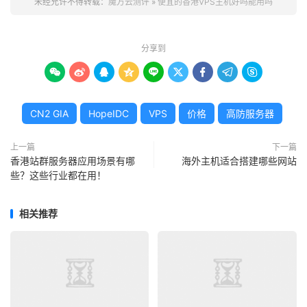
未经允许不得转载：
魔方云测评
»
便宜的香港VPS主机好吗能用吗
选择低价VPS时，需重点考察以下核心指标：
分享到
1. 网络性能：延迟与稳定性









香港VPS的优势在于覆盖中国大陆及亚太地区的高速访问。
CN2 GIA
HopeIDC
VPS
价格
高防服务器
测试时需关注：
Ping值
：中国大陆用户访问香港VPS的延迟通常在30-
上一篇
下一篇
香港站群服务器应用场景有哪
海外主机适合搭建哪些网站
80ms之间，若超过100ms可能影响体验。
些？这些行业都在用！
线路类型
：优先选择
CN2 GIA
或BGP多线，避免使用普
通国际带宽。
相关推荐
带宽测试
：通过Speedtest或iPerf3测试实际下载/上传
速度，确保符合套餐标注。
2. 硬件配置：够用即可