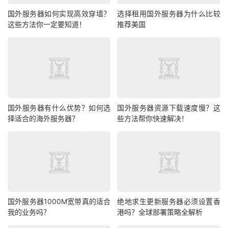
根据需求选择配置：
国外服务器如何实现高效穿墙？
选择租用国外服务器为什么比较
这些方法你一定要知道！
推荐美国
个人博客/小型网站
：1核1G内存+20GB SSD足够，月
均15-30元。
企业官网/电商系统
：2核4G内存+50GB SSD，月均
40-60元。
高并发应用
：需4核以上+大带宽，建议选择独立服务
器而非VPS。
国外服务器有什么优势？如何选
国外服务器资源下载速度慢？这
择适合的海外服务器？
些方法帮你快速解决！
3. 服务商信誉：避免“跑路”风险
低价VPS市场鱼龙混杂，需通过以下方式筛选可靠服务商：
运营年限
：优先选择成立5年以上的服务商（如
HopeIDC
科技已运营16年）。
国外服务器1000M宽带真的适合
绝地求生更新服务器必须设置香
用户评价
：查看第三方平台（如HostAdvice、知乎）
我的业务吗？
港吗？全球部署策略全解析
的真实反馈。