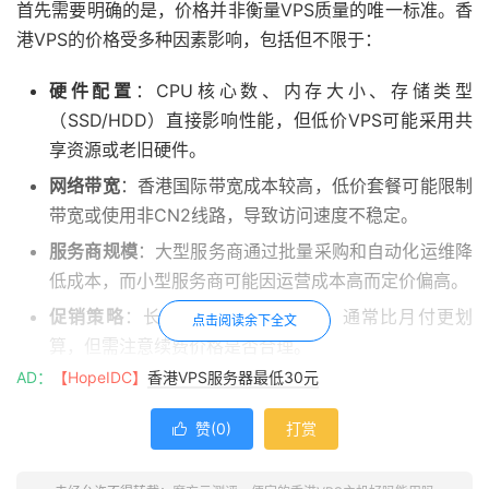
首先需要明确的是，价格并非衡量VPS质量的唯一标准。香
港VPS的价格受多种因素影响，包括但不限于：
硬件配置
：CPU核心数、内存大小、存储类型
（SSD/HDD）直接影响性能，但低价VPS可能采用共
享资源或老旧硬件。
网络带宽
：香港国际带宽成本较高，低价套餐可能限制
带宽或使用非CN2线路，导致访问速度不稳定。
服务商规模
：大型服务商通过批量采购和自动化运维降
低成本，而小型服务商可能因运营成本高而定价偏高。
促销策略
：长期订阅（如3年/4年）通常比月付更划
点击阅读余下全文
算，但需注意续费价格是否合理。
AD：
【HopeIDC】
香港VPS服务器最低30元
关键结论
：低价香港VPS完全可能满足基础需求，但需警惕
“低价陷阱”，如虚假配置、隐藏费用或服务缩水。
赞(
0
)
打赏

二、如何判断低价香港VPS是否“能用”？