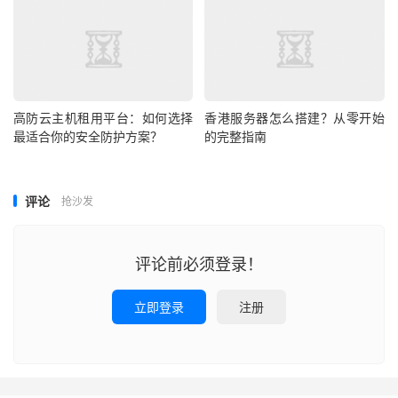
售后支持
：测试工单响应速度，确认是否提供24/7技术
支持。
三、低价香港VPS的适用场景与限制
高防云主机租用平台：如何选择
香港服务器怎么搭建？从零开始
适用场景：
最适合你的安全防护方案？
的完整指南
个人项目测试（如学习Linux、搭建博客）。
小型企业官网（流量低、无高并发需求）。
评论
抢沙发
备用服务器（主服务器故障时快速切换）。
评论前必须登录！
不推荐场景：
立即登录
注册
视频流媒体/大型游戏服务器（需高带宽和低延迟）。
金融交易系统（对稳定性要求极高）。
数据密集型应用（如大数据分析、AI训练）。