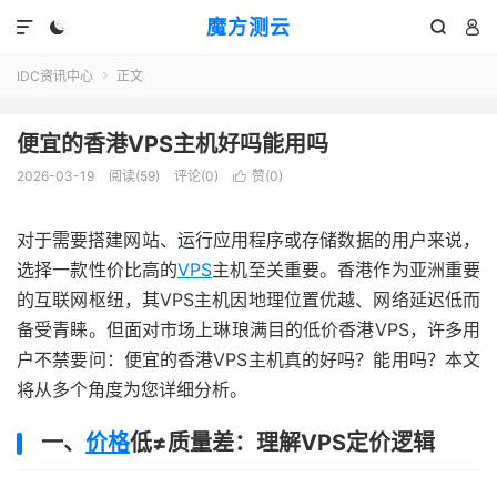
魔方测云




IDC资讯中心
正文

便宜的香港VPS主机好吗能用吗
2026-03-19
阅读(
59
)
评论(0)
赞(
0
)

对于需要搭建网站、运行应用程序或存储数据的用户来说，
选择一款性价比高的
VPS
主机至关重要。香港作为亚洲重要
的互联网枢纽，其VPS主机因地理位置优越、网络延迟低而
备受青睐。但面对市场上琳琅满目的低价香港VPS，许多用
户不禁要问：便宜的香港VPS主机真的好吗？能用吗？本文
将从多个角度为您详细分析。
一、
价格
低≠质量差：理解VPS定价逻辑