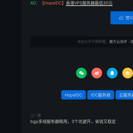
1、确认“真BGP”，有些服务商号称“BGP
AD：
【HopeIDC】
香港VPS服务器最低30元
试，确认是否覆盖主流运营商；
赞(

2、机房位置优先靠近用户群，比如做南方业
降低延迟；
未经允许不得转载：
魔方云测评
»
3、带宽选对不浪费，电商、直播选独享带宽
钱。
HopeIDC是十几年的老牌idc服务商，不




器，接入电信、联通、移动等全运营商骨干网，全国
秒开”；持有完整的IDC/ISP资质，机房采用双
险。企业可按需调整CPU、内存、带宽，大促、
HopeIDC
IDC服务商
云服务
维服务，价格优惠，详情留言咨询，为您提供更
上一篇
bgp多线服务器租用，3个坑避开，省钱又稳定