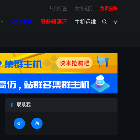

热门标签
友情链接
免费投稿
VPS测评
服务器测评
主机运维


联系我

