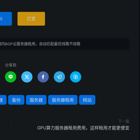
”，实际是单线绕路，并非真多线接入，可让服务商提供路由测
0
)
打赏
务多，选华南机房；做北方业务多，选华北机房，进一步
国内BGP云服务器租用，自动匹配最优线路不绕路
，避免高峰期被占用；纯展示官网可选共享带宽，更省
分享到
管是稳定性还是适配性，都特别贴合企业需求。BGP云服务





用户访问延迟低至10-30ms，真正实现“南北互通、全网
路市电+UPS+油机保障，全年稳定运行率高，不用担心宕机风
活动期间能快速扩容，不用浪费成本；还提供7×24小时运
器
备份
服务器
服务器租用
网站
多优惠服务。
下一篇
GPU算力服务器租用费用，这样租用才能更便宜