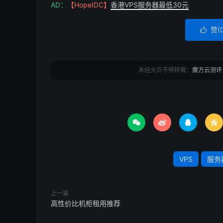
AD：
【HopeIDC】
香港VPS服务器最低30元
赞(

未经允许不得转载：
魔方云测评




VPS
服务
上一篇
高性价比机柜租用推荐