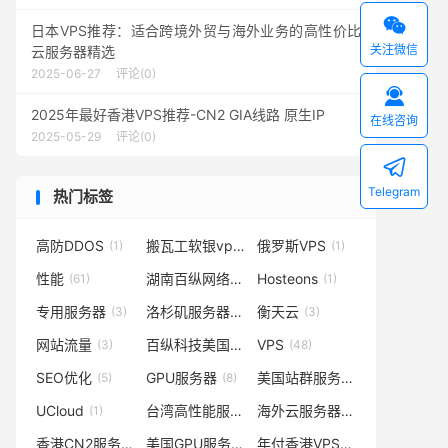

日本VPS推荐：适合跨境外贸与海外业务的高性价比
关注微信
云服务器精选
2025-06-27
评论(0)

2025年最好香港VPS推荐-CN2 GIA线路 原生IP
在线咨询
2025-05-29
评论(0)

Telegram
热门标签
高防DDOS
搬瓦工软银vps
俄罗斯VPS
(1)
(1)
(1)
性能
湖南百纵网络科技有限公司
Hosteons
(61)
(1)
(1)
专用服务器
洛杉矶服务器
衡天云
(3)
(1)
(3)
网站流量
百纵科技美国服务器
VPS
(3)
(1)
(48)
SEO优化
GPU服务器
美国站群服务器
(5)
(8)
(2)
UCloud
台湾高性能服务器
海外云服务器
(1)
(1)
(3)
香港CN2服务器
美国GPU服务器
年付香港VPS
(1)
(1)
(1)