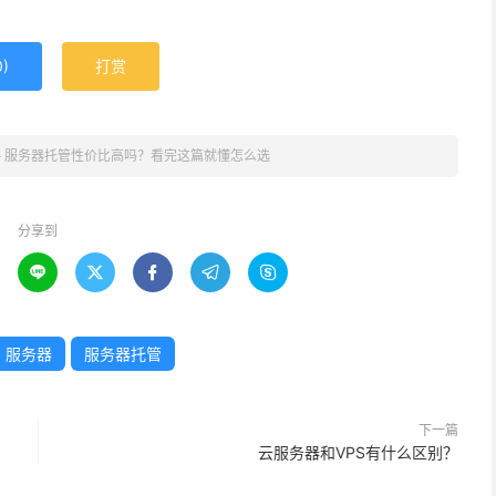
企业，自己买硬件的费用加托管费，会比持续租同等配置服务
相当于多了一笔资产。
0
)
打赏
面的系统、数据全由自己管理，不用怕服务商因为自身问题
不用顾虑数据存在别人的服务器里可能有泄露风险。
»
服务器托管性价比高吗？看完这篇就懂怎么选
降温、供电、安防系统，24小时有人值守，比企业自己找地
电、高温导致服务器故障，网络带宽也更稳定，能保障业务
分享到





体要看企业的具体需求，如果不明白应该怎么选，可以留言
商，提供服务器租用托管，
云服务器
等，价格优惠，服务周
服务器
服务器托管
下一篇
云服务器和VPS有什么区别？