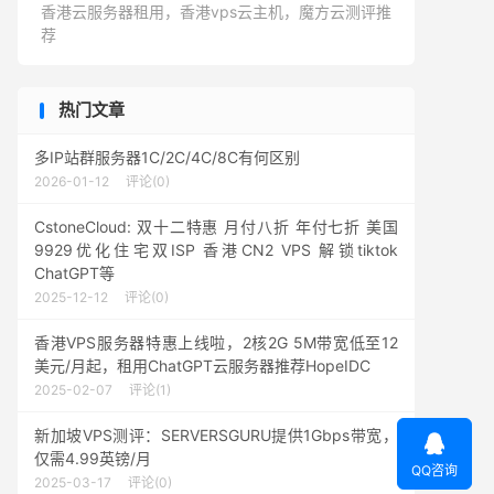
香港云服务器租用，香港vps云主机，魔方云测评推
荐
热门文章
多IP站群服务器1C/2C/4C/8C有何区别
2026-01-12
评论(0)
CstoneCloud: 双十二特惠 月付八折 年付七折 美国
9929优化住宅双ISP 香港CN2 VPS 解锁tiktok
ChatGPT等
2025-12-12
评论(0)
香港VPS服务器特惠上线啦，2核2G 5M带宽低至12
美元/月起，租用ChatGPT云服务器推荐HopeIDC
2025-02-07
评论(1)
新加坡VPS测评：SERVERSGURU提供1Gbps带宽，

仅需4.99英镑/月
QQ咨询
2025-03-17
评论(0)