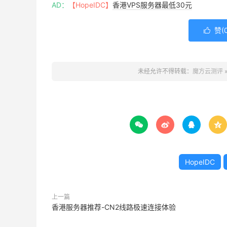
2、长期使用成本更低，尤其是用满3年以上的
AD：
【HopeIDC】
香港VPS服务器最低30元
器的总费用低，而且硬件用旧了还能自己处理，
赞(

3、数据和系统更可控，服务器是自己的，里
（比如机房故障、业务调整）影响你的业务，也
未经允许不得转载：
魔方云测评
4、机房环境更稳定，服务商的机房都有专业的
方放服务器（比如办公室）更安全，不用担心断
正常运行。




所以是选择服务器租用还是选择服务器托管，具
咨询我们，
HopeIDC
是十几年的老牌idc服务
到，详情咨询我们为您提供更多优惠。
HopeIDC
上一篇
香港服务器推荐-CN2线路极速连接体验