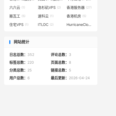
六六云
洛杉矶VPS
香港服务器
(1)
(2)
(27)
搬瓦工
速科云
香港机房
(5)
(1)
(5)
住宅VPS
ITLDC
HurricaneCloud
(1)
(2)
(1)
网站统计
日志总数：
352
评论总数：
3
标签总数：
220
页面总数：
8
分类总数：
25
链接总数：
5
用户总数：
6
最后更新：
2026-04-24