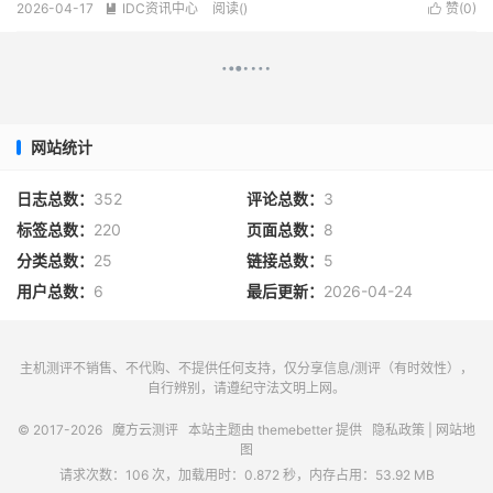
2026-04-17
IDC资讯中心
阅读(
)
赞(
0
)


网站统计
日志总数：
352
评论总数：
3
标签总数：
220
页面总数：
8
分类总数：
25
链接总数：
5
用户总数：
6
最后更新：
2026-04-24
主机测评不销售、不代购、不提供任何支持，仅分享信息/测评（有时效性），
自行辨别，请遵纪守法文明上网。
© 2017-2026
魔方云测评
本站主题由
themebetter
提供
隐私政策
|
网站地
图
请求次数：106 次，加载用时：0.872 秒，内存占用：53.92 MB