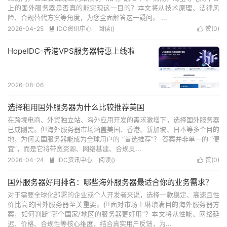
上的国外服务器是否真的能实现这一目的？本文将从技术原理、法律风
险、合规替代方案等角度，为您全面解答这一疑问。 ...
2026-04-25
IDC资讯中心
阅读(
)
赞(
0
)


HopeIDC-香港VPS服务器特惠上线啦
2026-08-06
选择租用国外服务器为什么比较推荐美国
在跨境电商、外贸独立站、海外应用开发的需求激增下，选择国外服务器
已成刚需。但海外服务器市场涵盖美国、香港、新加坡、日本等多个目的
地，为何美国服务器能成为全球用户的 “首选推荐”？ 答案并非单一的 “便
宜”，而是它将带宽资源、网络基建、合规灵...
2026-04-24
IDC资讯中心
阅读(
)
赞(
0
)


国外服务器好用排名：哪些海外服务器最适合你的业务需求？
对于需要全球化部署的企业或个人开发者来说，选择一款稳定、高速且性
价比高的国外服务器至关重要。但面对市场上琳琅满目的海外服务器方
案，如何判断“哪个国家/地区的服务器更好用”？本文将从性能、网络延
迟、价格、合规性等核心维度，结合真实用户反馈，为...