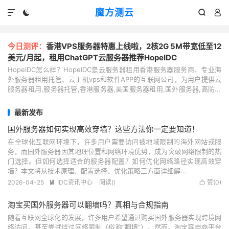
魔方测云




今日测评：
香港VPS服务器特惠上线啦，2核2G 5M带宽低至12
美元/月起，租用ChatGPT云服务器推荐HopeIDC
HopeIDC怎么样？HopeIDC是云服务器租用香港服务器服务商，专业海
外服务器租用托管、云主机vps和软件APP的互联网公司，为用户提供云
服务器租用,服务器托管,香港服务器,美国服务器租用,国外服务器,高防服
务器,网站服务器,站群服务器...
最新发布
国外服务器如何实现高效穿墙？这些方法你一定要知道！
在全球化互联网环境下，许多用户需要访问被地域限制的海外网站或服
务，而国外服务器因其地理位置和网络环境优势，成为突破网络限制的热
门选择。但如何选择适合的服务器配置？如何优化网络路径实现高效穿
墙？本文将从技术原理、配置选择、优化策略三方面详细解...
2026-04-25
IDC资讯中心
阅读(
)
赞(
0
)


淘宝买国外服务器可以翻墙吗？真相与合规指南
随着互联网全球化的发展，许多用户希望通过购买国外服务器实现跨境网
络访问，甚至尝试绕过网络限制（俗称“翻墙”）。然而，淘宝等电商平台