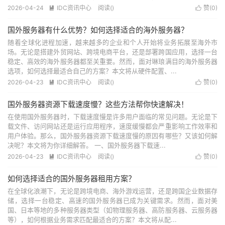
2026-04-24
IDC资讯中心
阅读(
)
赞(
0
)


国外服务器有什么优势？如何选择适合的海外服务器？
随着全球化进程加速，越来越多的企业和个人开始将业务拓展至海外市
场。无论是搭建外贸网站、跨境电商平台，还是部署跨国应用，选择一台
稳定、高效的海外服务器都至关重要。然而，面对琳琅满目的海外服务器
选项，如何选择最适合自己的方案？本文将从硬件配置、...
2026-04-23
IDC资讯中心
阅读(
)
赞(
0
)


国外服务器资源下载速度慢？这些方法帮你快速解决！
在使用国外服务器时，下载速度慢是许多用户面临的常见问题。无论是下
载文件、访问网站还是运行应用程序，速度缓慢都会严重影响工作效率和
用户体验。那么，国外服务器资源下载速度慢的原因有哪些？又该如何解
决呢？本文将为你详细解答。 一、国外服务器下载速...
2026-04-23
IDC资讯中心
阅读(
)
赞(
0
)


如何选择适合的国外服务器租用方案？
在全球化浪潮下，无论是跨境电商、海外游戏运营，还是跨国企业数据存
储，选择一台稳定、高速的国外服务器已成为关键需求。然而，面对美
国、日本等地的多种服务器类型（如物理服务器、高防服务器、云服务器
等），如何根据业务需求匹配最适合的方案？本文将从配...