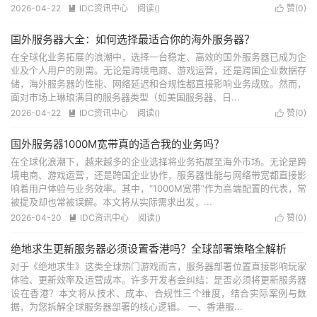
2026-04-22
IDC资讯中心
阅读(
)
赞(
0
)


国外服务器大全：如何选择最适合你的海外服务器？
在全球化业务拓展的浪潮中，选择一台稳定、高效的国外服务器已成为企
业及个人用户的刚需。无论是跨境电商、游戏运营，还是跨国企业数据存
储，海外服务器的性能、网络延迟和合规性都直接影响业务成败。然而，
面对市场上琳琅满目的服务器类型（如美国服务器、日...
2026-04-22
IDC资讯中心
阅读(
)
赞(
0
)


国外服务器1000M宽带真的适合我的业务吗？
在全球化浪潮下，越来越多的企业选择将业务拓展至海外市场。无论是跨
境电商、游戏运营，还是跨国企业协作，服务器性能与网络带宽都直接影
响着用户体验与业务效率。其中，“1000M宽带”作为高端配置的代表，常
被提及却也常被误解。本文将从实际需求出发，...
2026-04-20
IDC资讯中心
阅读(
)
赞(
0
)


绝地求生更新服务器必须设置香港吗？全球部署策略全解析
对于《绝地求生》这类全球热门游戏而言，服务器部署位置直接影响玩家
体验、更新效率及运营成本。许多开发者会纠结：是否必须将更新服务器
设在香港？本文将从技术、成本、合规性三个维度，结合实际案例与数
据，为您拆解全球服务器部署的核心逻辑。 一、香港服...