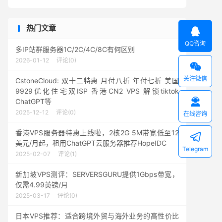
热门文章

QQ咨询
多IP站群服务器1C/2C/4C/8C有何区别
2026-01-12
评论(0)

关注微信
CstoneCloud: 双十二特惠 月付八折 年付七折 美国
9929优化住宅双ISP 香港CN2 VPS 解锁tiktok

ChatGPT等
2025-12-12
评论(0)
在线咨询
香港VPS服务器特惠上线啦，2核2G 5M带宽低至12

美元/月起，租用ChatGPT云服务器推荐HopeIDC
Telegram
2025-02-07
评论(1)
新加坡VPS测评：SERVERSGURU提供1Gbps带宽，
仅需4.99英镑/月
2025-03-17
评论(0)
日本VPS推荐：适合跨境外贸与海外业务的高性价比